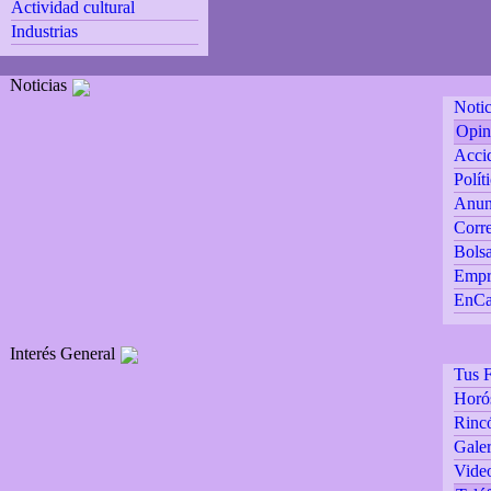
Actividad cultural
Industrias
Noticias
Notic
Opin
Accid
Polít
Anun
Corre
Bolsa
Empr
EnCa
Interés General
Tus F
Horó
Rincó
Galer
Vide