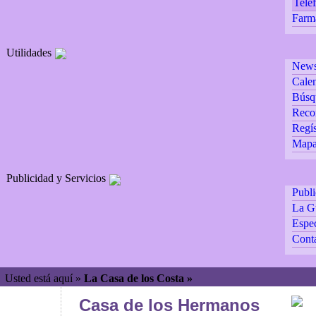
Teléf
Farm
Utilidades
Newsl
Calen
Búsq
Reco
Regís
Mapa 
Publicidad y Servicios
Publ
La G
Espec
Cont
Usted está aquí »
La Casa de los Costa »
Casa de los Hermanos