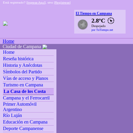
Está registrado? [
Ingrese Aquí
], sino [
Regístrese
]
El Tiempo en Campana
2.8ºC
Despejado
por TuTiempo.net
Home
Ciudad de Campana
Home
Reseña histórica
Historia y Anécdotas
Símbolos del Partido
Vías de acceso y Planos
Turismo en Campana
La Casa de los Costa
Campana y el Ferrocarril
Primer Automóvil
Argentino
Río Luján
Educación en Campana
Deporte Campanense