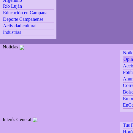
Argentino
Río Luján
Educación en Campana
Deporte Campanense
Actividad cultural
Industrias
Noticias
Notic
Opin
Accid
Polít
Anun
Corre
Bolsa
Empr
EnCa
Interés General
Tus F
Horó