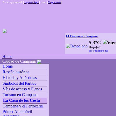
Está registrado? [
Ingrese Aquí
], sino [
Regístrese
]
El Tiempo en Campana
5.3ºC
Despejado
por TuTiempo.net
Home
Ciudad de Campana
Home
Reseña histórica
Historia y Anécdotas
Símbolos del Partido
Vías de acceso y Planos
Turismo en Campana
La Casa de los Costa
Campana y el Ferrocarril
Primer Automóvil