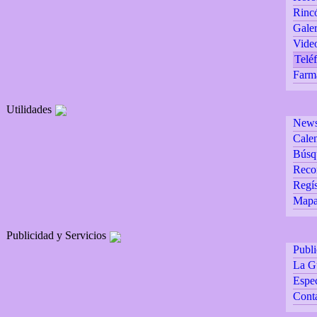
Rincó
Galer
Vide
Teléf
Farm
Utilidades
Newsl
Calen
Búsq
Reco
Regís
Mapa 
Publicidad y Servicios
Publ
La G
Espec
Cont