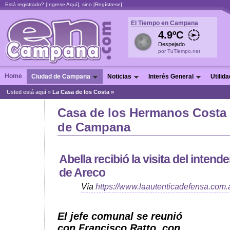
Está registrado? [
Ingrese Aquí
], sino [
Regístrese
]
El Tiempo en Campana
4.9ºC
Despejado
por TuTiempo.net
Home
Ciudad de Campana
Noticias
Interés General
Utilid
Usted está aquí »
La Casa de los Costa »
Casa de los Hermanos Costa
de Campana
Abella recibió la visita del inten
de Areco
Vía
https://www.laautenticadefensa.com.
El jefe comunal se reunió
con Francisco Ratto, con