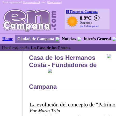
Está registrado? [
Ingrese Aquí
], sino [
Regístrese
]
El Tiempo en Campana
8.9ºC
Despejado
por TuTiempo.net
Ciudad de Campana
Noticias
Interés General
Home
Usted está aquí »
La Casa de los Costa »
Casa de los Hermanos
Costa - Fundadores de
Campana
La evolución del concepto de "Patrimo
Por Mario Trila