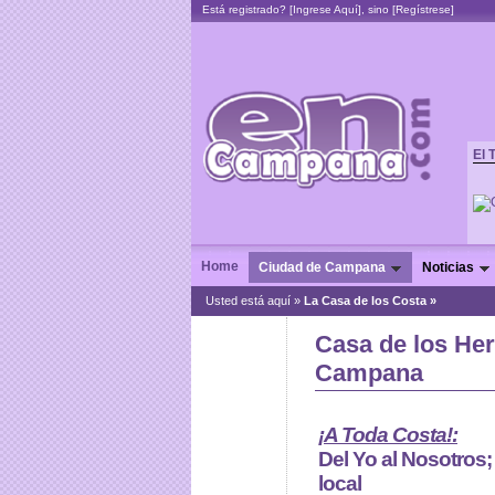
Está registrado? [
Ingrese Aquí
], sino [
Regístrese
]
El 
Home
Ciudad de Campana
Noticias
Usted está aquí »
La Casa de los Costa »
Casa de los He
Campana
¡A Toda Costa!:
Del Yo al Nosotros; 
local