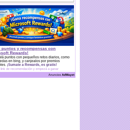
 puntos y recompensas con
osoft Rewards!
lá puntos con pequeños retos diarios, como
das en bing, y canjealos por premios
bles.
¡Sumate a Rewards, es gratis!
 link de recomendación y empezá a ganar
Anuncios
AdWayet