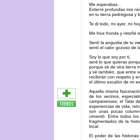
Me esperabas...
Enterré profundas mis ra
en tu tierra pedregosa y 
Te di todo, mi ayer, mi h
Me hice fronda y retoñé e
Sentí la angustia de tu vie
sentí el calor gozoso de 
Soy lo que soy por ti,
seré lo que quieras porqu
porque sé de otra tierra 
y sé también, que entre vo
recibirán con respeto y en
el último escalón de mi ex
Aquella misma fascinaci
de los vecinos, especia
campanenses, el Talar de
experiencias de vida, ret
son unas pocas columna
cimentó. Entre todos lo
fragmentados de la histo
local.
El poder de las historia