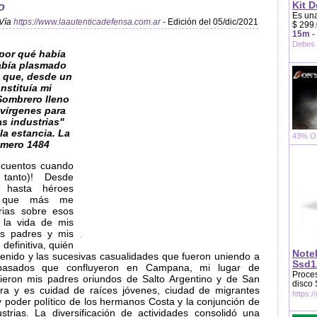
Kit D
o
Es una
Vía
https://www.laautenticadefensa.com.ar
- Edición del 05/dic/2021
$ 299.
15m -
Debes 
 por qué había
había plasmado
 que, desde un
nstituía mi
 Sombrero lleno
 vírgenes para
s industrias"
la estancia. La
43% OF
úmero 1484
 cuentos cuando
tanto)! Desde
 hasta héroes
as que más me
rias sobre esos
 la vida de mis
is padres y mis
definitiva, quién
Note
enido y las sucesivas casualidades que fueron uniendo a
Ssd1
epasados que confluyeron en Campana, mi lugar de
Proces
ieron mis padres oriundos de Salto Argentino y de San
disco
a y es cuidad de raíces jóvenes, ciudad de migrantes
https:/
y poder político de los hermanos Costa y la conjunción de
dustrias. La diversificación de actividades consolidó una