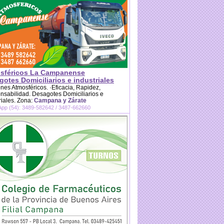
sféricos La Campanense
otes Domiciliarios e industriales
es Atmosféricos. ·Eficacia, Rapidez,
sabilidad. Desagotes Domiciliarios e
riales. Zona:
Campana y Zárate
pp (54): 3489-582642 / 3487-662660