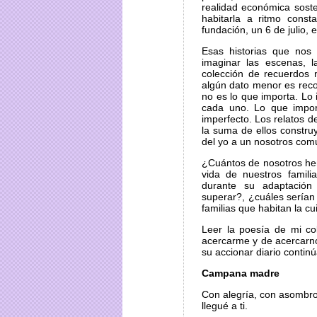
realidad económica soste
habitarla a ritmo cons
fundación, un 6 de julio, 
Esas historias que nos
imaginar las escenas, l
colección de recuerdos 
algún dato menor es reco
no es lo que importa. Lo 
cada uno. Lo que impor
imperfecto. Los relatos d
la suma de ellos construy
del yo a un nosotros comu
¿Cuántos de nosotros he
vida de nuestros famili
durante su adaptación
superar?, ¿cuáles sería
familias que habitan la c
Leer la poesía de mi c
acercarme y de acercarn
su accionar diario continú
Campana madre
Con alegría, con asombro
llegué a ti.