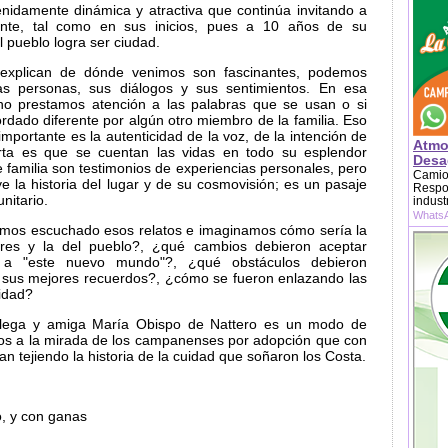
nidamente dinámica y atractiva que continúa invitando a
tante, tal como en sus inicios, pues a 10 años de su
el pueblo logra ser ciudad.
 explican de dónde venimos son fascinantes, podemos
as personas, sus diálogos y sus sentimientos. En esa
no prestamos atención a las palabras que se usan o si
rdado diferente por algún otro miembro de la familia. Eso
importante es la autenticidad de la voz, de la intención de
Atmo
ta es que se cuentan las vidas en todo su esplendor
Desag
e familia son testimonios de experiencias personales, pero
Camion
e la historia del lugar y de su cosmovisión; es un pasaje
Respon
nitario.
indust
WhatsA
mos escuchado esos relatos e imaginamos cómo sería la
ares y la del pueblo?, ¿qué cambios debieron aceptar
 a "este nuevo mundo"?, ¿qué obstáculos debieron
n sus mejores recuerdos?, ¿cómo se fueron enlazando las
uidad?
olega y amiga María Obispo de Nattero es un modo de
os a la mirada de los campanenses por adopción que con
an tejiendo la historia de la cuidad que soñaron los Costa.
, y con ganas