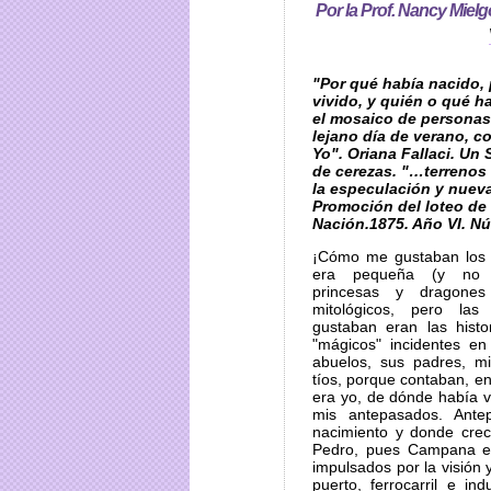
Por la Prof. Nancy Mielg
"Por qué había nacido,
vivido, y quién o qué 
el mosaico de personas
lejano día de verano, co
Yo". Oriana Fallaci. Un
de cerezas. "…terrenos
la especulación y nueva
Promoción del loteo de 
Nación.1875. Año VI. N
¡Cómo me gustaban los
era pequeña (y no 
princesas y dragones
mitológicos, pero l
gustaban eran las histo
"mágicos" incidentes en
abuelos, sus padres, m
tíos, porque contaban, en 
era yo, de dónde había v
mis antepasados. Ant
nacimiento y donde crec
Pedro, pues Campana er
impulsados por la visión 
puerto, ferrocarril e in