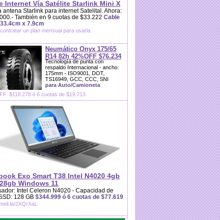
e Internet Vía Satélite Starlink Mini X
 antena Starlink para internet Satelital. Ahora:
000.- También en 9 cuotas de $33.222
Cable
 33.4cm x 7.9cm
contratar un plan mensual para usarla.
Neumático Onyx 175/65
R14 82h 42%OFF $76.234
Tecnología de punta con
respaldo Internacional - ancho:
175mm - ISO9001, DOT,
TS16949, GCC, CCC, SNI
para Auto/Camioneta
F: $118.278 ó 6 cuotas de $19.713
book Exo Smart T38 Intel N4020 4gb
28gb Windows 11
ador: Intel Celeron N4020 - Capacidad de
 SSD: 128 GB
$344.999 ó 6 cuotas de $77.619
/meli.la/2XQrXaL