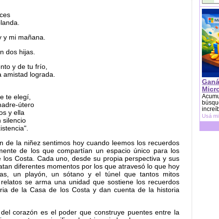
íces
blanda.
oy y mi mañana.
n dos hijas.
nto y de tu frío,
la amistad lograda.
Ganá
Micr
e te elegí,
Acumu
búsque
madre-útero
increí
s y ella
Usá mi
 silencio
istencia".
ón de la niñez sentimos hoy cuando leemos los recuerdos
lmente de los que compartían un espacio único para los
 los Costa. Cada uno, desde su propia perspectiva y sus
ratan diferentes momentos por los que atravesó lo que hoy
s, un playón, un sótano y el túnel que tantos mitos
s relatos se arma una unidad que sostiene los recuerdos
ria de la Casa de los Costa y dan cuenta de la historia
s del corazón es el poder que construye puentes entre la