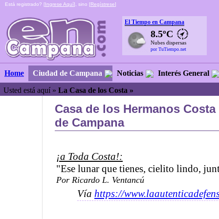
Está registrado? [
Ingrese Aquí
], sino [
Regístrese
]
El Tiempo en Campana
8.5ºC
Nubes dispersas
por TuTiempo.net
Ciudad de Campana
Noticias
Interés General
Home
Usted está aquí »
La Casa de los Costa »
Casa de los Hermanos Costa
de Campana
¡a Toda Costa!:
"Ese lunar que tienes, cielito lindo, jun
Por Ricardo L. Ventancú
Vía
https://www.laautenticadefen