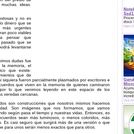
n muchas ideas.
Note
Ssd1
ostosas y no es
Proces
disco
do dinero que se
https:/
s más urgentes
eran poco viables
 a pensar que
n pasado que se
odrá levantarse
vimos dudas fue
 la memoria, el
ico que existe.
imientos que de
Ganá
i siquiera fueron parcialmente plasmados por escritores e
Micr
Recuerdos que viven en la memoria de quienes caminaron
Acumu
r por lo que venimos leyendo en este espacio de los
búsque
las veredas cercanas.
increí
Usá mi
rdos son construcciones que nosotros mismos hacemos
alidad. Son imágenes que nos formamos, que vamos
do según pasa el tiempo y nuestras vidas. Entonces, es
recuerdos sean más luminosos, o menos coloridos, más
. Es casi seguro que surgirá más de una versión o que
ue para unos serán menos exactos que para otros.