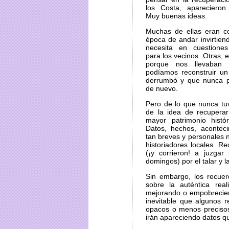
los Costa, apareciero
Muy buenas ideas.
Muchas de ellas eran c
época de andar invirtien
necesita en cuestione
para los vecinos. Otras, 
porque nos llevaban
podíamos reconstruir u
derrumbó y que nunca p
de nuevo.
Pero de lo que nunca tu
de la idea de recuperar
mayor patrimonio histór
Datos, hechos, acontec
tan breves y personales n
historiadores locales. 
(¡y corrieron! a juzga
domingos) por el talar y 
Sin embargo, los recue
sobre la auténtica re
mejorando o empobrecien
inevitable que algunos 
opacos o menos precisos
irán apareciendo datos q