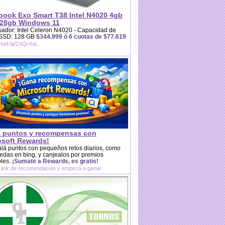
book Exo Smart T38 Intel N4020 4gb
28gb Windows 11
ador: Intel Celeron N4020 - Capacidad de
 SSD: 128 GB
$344.999 ó 6 cuotas de $77.619
/meli.la/2XQrXaL
 puntos y recompensas con
osoft Rewards!
lá puntos con pequeños retos diarios, como
das en bing, y canjealos por premios
bles.
¡Sumate a Rewards, es gratis!
 link de recomendación y empezá a ganar