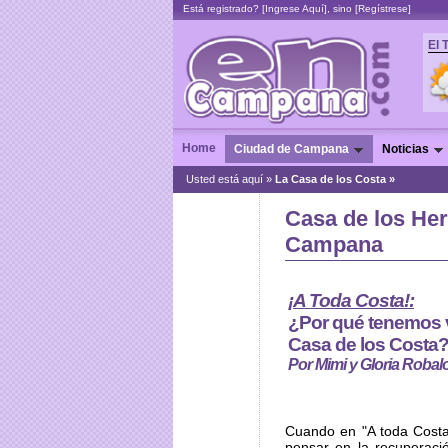
Está registrado? [
Ingrese Aquí
], sino [
Regístrese
]
El 
Home
Ciudad de Campana
Noticias
Usted está aquí »
La Casa de los Costa »
Casa de los He
Campana
¡A Toda Costa!:
¿Por qué tenemos v
Casa de los Costa
Por Mimi y Gloria Robal
Cuando en "A toda Cos
pensar en la recuperaci