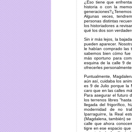
¿Eso tiene que enfrenta
historia o con la memor
generaciones?¿Tenemos 
Algunas veces, tendre
personas distintas recue
los historiadores a revis
qué los dos son verdader
Sin ir más lejos, la bajad
pueden aparecer. Nosotra
le habían comprado las t
sabemos bien cómo fue q
más oportuno para comp
esquina de la calle 9 d
ofrecerles personalmente 
Puntualmente, Magdalena
aún así, cuidaba los ani
es 9 de Julio porque la
caro que en las calles má
Para asegurar el futuro d
los terrenos libres "has
llegada del frigorífico, 
modernidad de no tra
Iparraguirre, la Real e
(Magdalena, también) se l
calle que ahora conocem
tigre en ese espacio que