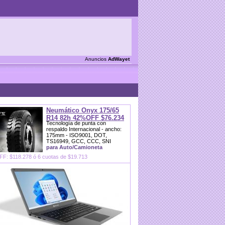
Anuncios
AdWayet
Neumático Onyx 175/65
R14 82h 42%OFF $76.234
Tecnología de punta con
respaldo Internacional - ancho:
175mm - ISO9001, DOT,
TS16949, GCC, CCC, SNI
para Auto/Camioneta
F: $118.278 ó 6 cuotas de $19.713