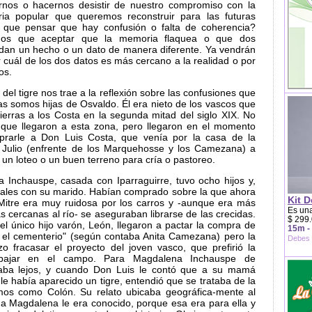
rnos o hacernos desistir de nuestro compromiso con la
ia popular que queremos reconstruir para las futuras
que pensar que hay confusión o falta de coherencia?
mos que aceptar que la memoria flaquea o que dos
rdan un hecho o un dato de manera diferente. Ya vendrán
ar cuál de los dos datos es más cercano a la realidad o por
os.
a del tigre nos trae a la reflexión sobre las confusiones que
s somos hijas de Osvaldo. Él era nieto de los vascos que
ierras a los Costa en la segunda mitad del siglo XIX. No
ue llegaron a esta zona, pero llegaron en el momento
rarle a Don Luis Costa, que venía por la casa de la
e Julio (enfrente de los Marquehosse y los Camezana) a
un loteo o un buen terreno para cría o pastoreo.
 Inchauspe, casada con Iparraguirre, tuvo ocho hijos y,
males con su marido. Habían comprado sobre la que ahora
Kit D
 Mitre era muy ruidosa por los carros y -aunque era más
Es una
s cercanas al río- se aseguraban librarse de las crecidas.
$ 299.
el único hijo varón, León, llegaron a pactar la compra de
15m -
ta el cementerio" (según contaba Anita Camezana) pero la
Debes 
hizo fracasar el proyecto del joven vasco, que prefirió la
bajar en el campo. Para Magdalena Inchauspe de
staba lejos, y cuando Don Luis le contó que a su mamá
e había aparecido un tigre, entendió que se trataba de la
os como Colón. Su relato ubicaba geográfica-mente al
 a Magdalena le era conocido, porque esa era para ella y