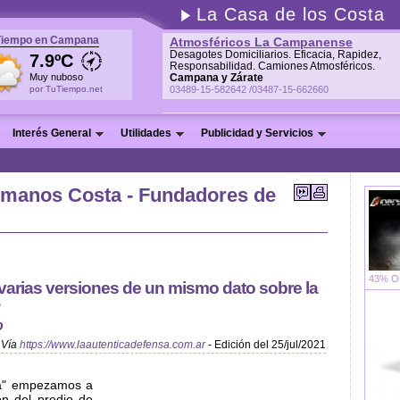
La Casa de los Costa
Tiempo en Campana
Atmosféricos La Campanense
Desagotes Domiciliarios. Eficacia, Rapidez,
7.9ºC
Responsabilidad. Camiones Atmosféricos.
Muy nuboso
Campana y Zárate
por TuTiempo.net
03489-15-582642 /03487-15-662660
Interés General
Utilidades
Publicidad y Servicios
rmanos Costa - Fundadores de
43% OF
arias versiones de un mismo dato sobre la
?
o
Vía
https://www.laautenticadefensa.com.ar
- Edición del 25/jul/2021
ta" empezamos a
ón del predio de