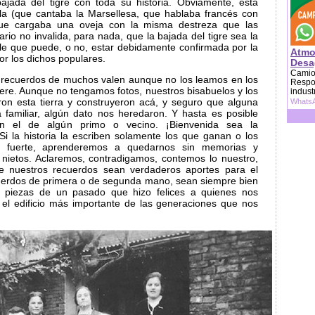
bajada del tigre con toda su historia. Obviamente, esta
ela (que cantaba la Marsellesa, que hablaba francés con
que cargaba una oveja con la misma destreza que las
rio no invalida, para nada, que la bajada del tigre sea la
le que puede, o no, estar debidamente confirmada por la
Atmo
por los dichos populares.
Desag
Camion
s recuerdos de muchos valen aunque no los leamos en los
Respon
iere. Aunque no tengamos fotos, nuestros bisabuelos y los
indust
ron esta tierra y construyeron acá, y seguro que alguna
WhatsA
a familiar, algún dato nos heredaron. Y hasta es posible
n el de algún primo o vecino. ¡Bienvenida sea la
 Si la historia la escriben solamente los que ganan o los
 fuerte, aprenderemos a quedarnos sin memorias y
 nietos. Aclaremos, contradigamos, contemos lo nuestro,
e nuestros recuerdos sean verdaderos aportes para el
cuerdos de primera o de segunda mano, sean siempre bien
s piezas de un pasado que hizo felices a quienes nos
 el edificio más importante de las generaciones que nos