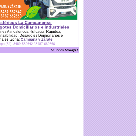
sféricos La Campanense
otes Domiciliarios e industriales
es Atmosféricos. ·Eficacia, Rapidez,
sabilidad. Desagotes Domiciliarios e
riales. Zona:
Campana y Zárate
pp (54): 3489-582642 / 3487-662660
Anuncios
AdWayet