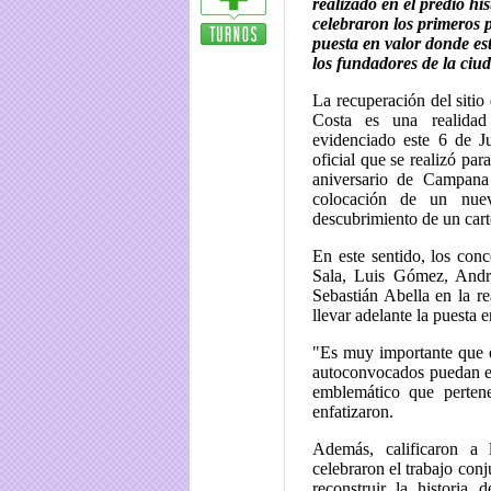
realizado en el predio his
celebraron los primeros p
puesta en valor donde es
los fundadores de la ciu
La recuperación del sitio 
Costa es una realida
evidenciado este 6 de Jul
oficial que se realizó par
aniversario de Campana
colocación de un nue
descubrimiento de un cart
En este sentido, los con
Sala, Luis Gómez, Andr
Sebastián Abella en la re
llevar adelante la puesta e
"Es muy importante que 
autoconvocados puedan ej
emblemático que pertene
enfatizaron.
Además, calificaron a 
celebraron el trabajo con
reconstruir la historia