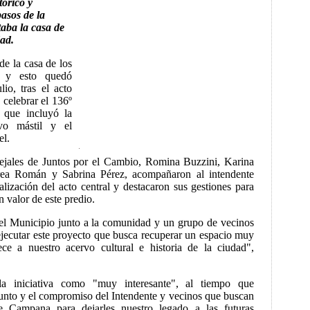
tórico y
asos de la
taba la casa de
dad.
de la casa de los
d y esto quedó
io, tras el acto
a celebrar el 136º
 que incluyó la
vo mástil y el
el.
cejales de Juntos por el Cambio, Romina Buzzini, Karina
ea Román y Sabrina Pérez, acompañaron al intendente
alización del acto central y destacaron sus gestiones para
n valor de este predio.
el Municipio junto a la comunidad y un grupo de vecinos
ecutar este proyecto que busca recuperar un espacio muy
ce a nuestro acervo cultural e historia de la ciudad",
la iniciativa como "muy interesante", al tiempo que
junto y el compromiso del Intendente y vecinos que buscan
 de Campana para dejarles nuestro legado a las futuras