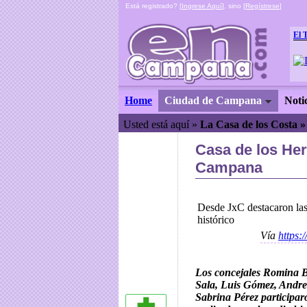
Está registrado? [
Ingrese Aquí
], sino [
Regístrese
]
El 
Home
Ciudad de Campana
Noti
Usted está aquí »
La Casa de los Costa 
Casa de los He
Campana
Desde JxC destacaron las
histórico
Vía
https:
Los concejales Romina B
Sala, Luis Gómez, Andr
Sabrina Pérez participar