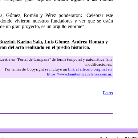
ala, Gómez, Román y Pérez ponderaron: "Celebrar este
o donde vivieron nuestros fundadores y ver que se están
de un gran proyecto, es un orgullo enorme".
Buzzini, Karina Sala, Luis Gómez, Andrea Román y
on del acto realizado en el predio histórico.
 muestra en "Portal de Campana" de forma temporal y automática. Sin
modificaciones.
Por temas de Copyright se incluye un
link al artículo original en
https://www.laautenticadefensa.com.ar
.
Fotos