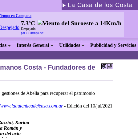
La Casa de los Costa
Tiempo en Campana
7.3ºC
Despejado
por TuTiempo.net
cias
Interés General
Utilidades
Publicidad y Servicios
»
rmanos Costa - Fundadores de
 gestiones de Abella para recuperar el patrimonio
//www.laautenticadefensa.com.ar
- Edición del 10/jul/2021
uzzini, Karina
ea Román y
on del acto