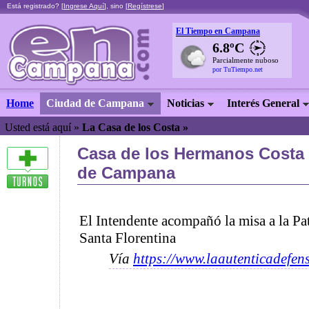
Está registrado? [
Ingrese Aquí
], sino [
Regístrese
]
El Tiempo en Campana
6.8ºC
Parcialmente nuboso
por TuTiempo.net
Home
Ciudad de Campana
Noticias
Interés General
Usted está aquí »
La Casa de los Costa »
Casa de los Hermanos Costa
de Campana
El Intendente acompañó la misa a la Pat
Santa Florentina
Vía
https://www.laautenticadefen