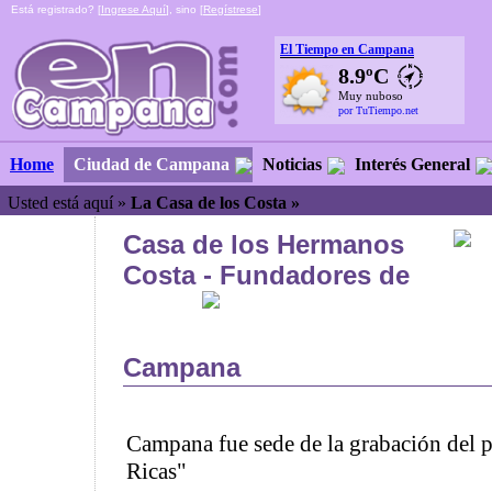
Está registrado? [
Ingrese Aquí
], sino [
Regístrese
]
El Tiempo en Campana
8.9ºC
Muy nuboso
por TuTiempo.net
Ciudad de Campana
Noticias
Interés General
Home
Usted está aquí »
La Casa de los Costa »
Casa de los Hermanos
Costa - Fundadores de
Campana
Campana fue sede de la grabación del 
Ricas"