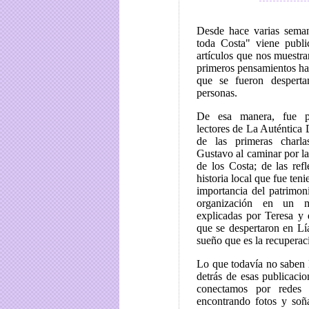
Desde hace varias sema
toda Costa" viene publi
artículos que nos muestra
primeros pensamientos has
que se fueron despert
personas.
De esa manera, fue p
lectores de La Auténtica 
de las primeras charl
Gustavo al caminar por la
de los Costa; de las refl
historia local que fue ten
importancia del patrimoni
organización en un m
explicadas por Teresa y 
que se despertaron en Lía
sueño que es la recuperac
Lo que todavía no saben l
detrás de esas publicac
conectamos por redes 
encontrando fotos y soñ