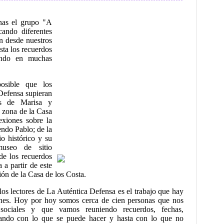
nas el grupo "A
cando diferentes
n desde nuestros
ta los recuerdos
ando en muchas
osible que los
Defensa supieran
as de Marisa y
 zona de la Casa
exiones sobre la
iendo Pablo; de la
o histórico y su
useo de sitio
de los recuerdos
 a partir de este
ión de la Casa de los Costa.
os lectores de La Auténtica Defensa es el trabajo que hay
iones. Hoy por hoy somos cerca de cien personas que nos
sociales y que vamos reuniendo recuerdos, fechas,
ando con lo que se puede hacer y hasta con lo que no