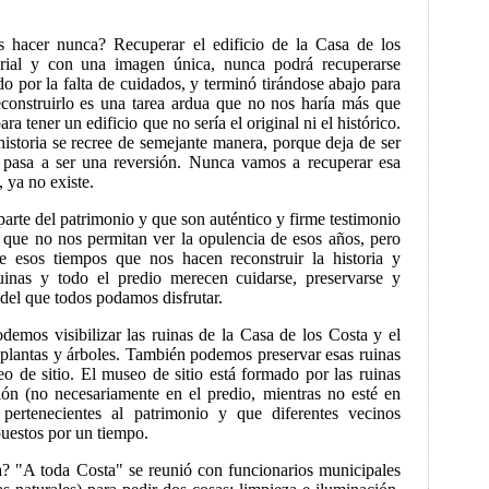
hacer nunca? Recuperar el edificio de la Casa de los
orial y con una imagen única, nunca podrá recuperarse
 por la falta de cuidados, y terminó tirándose abajo para
construirlo es una tarea ardua que no nos haría más que
ra tener un edificio que no sería el original ni el histórico.
istoria se recree de semejante manera, porque deja de ser
y pasa a ser una reversión. Nunca vamos a recuperar esa
 ya no existe.
parte del patrimonio y que son auténtico y firme testimonio
 que no nos permitan ver la opulencia de esos años, pero
de esos tiempos que nos hacen reconstruir la historia y
ruinas y todo el predio merecen cuidarse, preservarse y
 del que todos podamos disfrutar.
mos visibilizar las ruinas de la Casa de los Costa y el
 plantas y árboles. También podemos preservar esas ruinas
o de sitio. El museo de sitio está formado por las ruinas
ón (no necesariamente en el predio, mientras no esté en
 pertenecientes al patrimonio y que diferentes vecinos
uestos por un tiempo.
? "A toda Costa" se reunió con funcionarios municipales