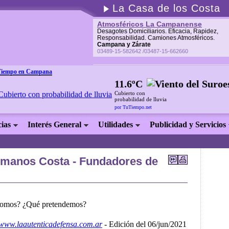
La Casa de los Costa
Atmosféricos La Campanense
Desagotes Domiciliarios. Eficacia, Rapidez,
Responsabilidad. Camiones Atmosféricos.
Campana y Zárate
03489-15-582642 /03487-15-662660
Tiempo en Campana
11.6ºC
Cubierto con
probabilidad de lluvia
por TuTiempo.net
cias
Interés General
Utilidades
Publicidad y Servicios
»
rmanos Costa - Fundadores de
 somos? ¿Qué pretendemos?
//www.laautenticadefensa.com.ar
- Edición del 06/jun/2021