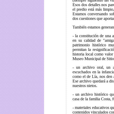
(siempre siguiendo las ví
Esos dos detalles nos par
el predio está más limpio
Estamos conversando sobr
dos cuestiones que aporta
También estamos generan
- la constitución de una
en su calidad de "amiga
patrimonio histórico mu
permitan la resignificaci
historia local como valo
Museo Municipal de Sitio
- un archivo oral, un a
escuchados en la infancia
como el de Lía, nos den 
Ese archivo quedará a disp
nuestros nietos.
- un archivo histórico q
casa de la familia Costa
- materiales educativos q
contenidos vinculados con