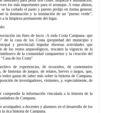
as naturales) para pedir dos cosas: limpieza e iluminación.
ecen los más importantes para el arranque. A estas alturas,
, se ha cortado el pasto y puesto prolijo en forma general.
e la iluminación y la instalación de un "puesto verde",
n a la limpieza permanente del lugar.
do:
 asociación sin fines de lucro -A toda Costa Campana- que
" de la casa de los Costa (propiedad del municipio y
nicipal y provincial) impulse diversas actividades que
ón de los restos arqueológicos, rescaten la vigencia de la
r intrínseco de la comunidad campanense y la creación del
 "Casa de los Costa"
rchivo de experiencias, de recuerdos, de comentarios
, de historias de juegos, de relatos, breves o largos, que,
a todos ganas de saber más sobre la historia de Campana.
osición de investigadores, visitantes, y, especialmente, de
ue compendie la información vinculada a la historia de la
, fundadora de Campana.
ue acompañen a docentes y alumnos en el desarrollo de los
 la rica historia de Campana.