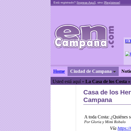
Está registrado? [
Ingrese Aquí
], sino [
Regístrese
]
El 
Home
Ciudad de Campana
Noti
Usted está aquí »
La Casa de los Costa 
Casa de los He
Campana
A toda Costa: ¿Quiénes
Por Gloria y Mimi Robalo
Vía
https: