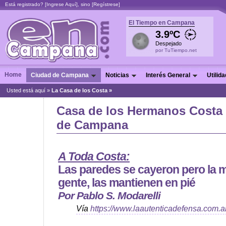
Está registrado? [
Ingrese Aquí
], sino [
Regístrese
]
El Tiempo en Campana
3.9ºC
Despejado
por TuTiempo.net
Home
Ciudad de Campana
Noticias
Interés General
Utilid
Usted está aquí »
La Casa de los Costa »
Casa de los Hermanos Costa
de Campana
A Toda Costa:
Las paredes se cayeron pero la 
gente, las mantienen en pié
Por Pablo S. Modarelli
Vía
https://www.laautenticadefensa.com.a