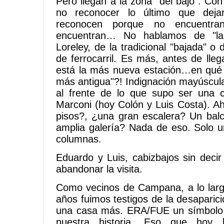
Pero llegan a la zona "del bajo". C
no reconocer lo último que deja
reconocen porque no encuentr
encuentran… No hablamos de "la g
Loreley, de la tradicional "bajada" o 
de ferrocarril. Es más, antes de llega
está la más nueva estación…en qué 
más antigua"?! Indignación mayúscula
al frente de lo que supo ser una c
Marconi (hoy Colón y Luis Costa). A
pisos?, ¿una gran escalera? Un balc
amplia galería? Nada de eso. Solo 
columnas.
Eduardo y Luis, cabizbajos sin decir
abandonar la visita.
Como vecinos de Campana, a lo larg
años fuimos testigos de la desaparic
una casa más. ERA/FUE un símbolo.
nuestra historia. Eso que hoy l