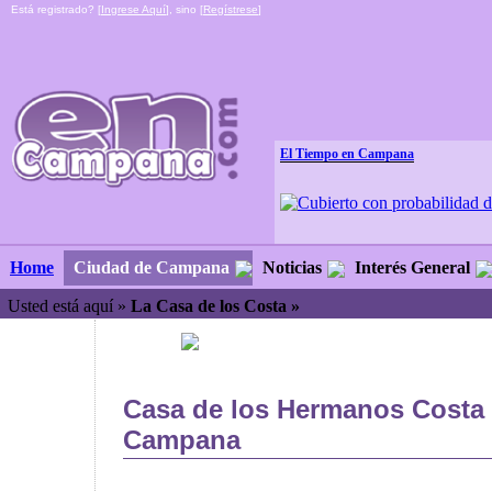
Está registrado? [
Ingrese Aquí
], sino [
Regístrese
]
El Tiempo en Campana
Ciudad de Campana
Noticias
Interés General
Home
Usted está aquí »
La Casa de los Costa »
Casa de los Hermanos Costa
Campana