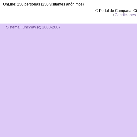
OnLine: 250 personas (250 visitantes anónimos)
© Portal de Campana, C
•
Condiciones
Sistema FuncWay (c) 2003-2007