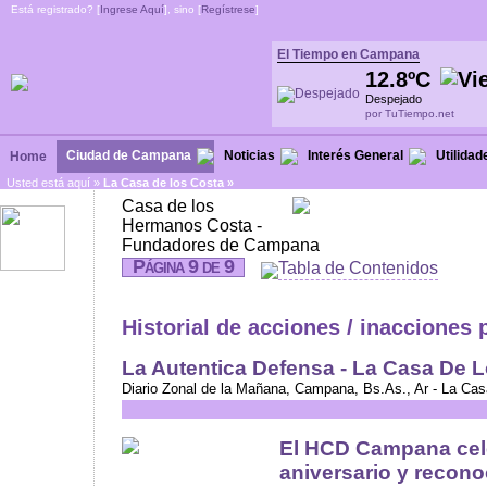
Está registrado? [
Ingrese Aquí
], sino [
Regístrese
]
El Tiempo en Campana
12.8ºC
Despejado
por TuTiempo.net
Ciudad de Campana
Noticias
Interés General
Utilidad
Home
Usted está aquí »
La Casa de los Costa »
Casa de los
Hermanos Costa -
Fundadores de Campana
Página 9 de 9
Tabla de Contenidos
Historial de acciones / inacciones
La Autentica Defensa - La Casa De 
Diario Zonal de la Mañana, Campana, Bs.As., Ar - La Ca
El HCD Campana cel
aniversario y recono