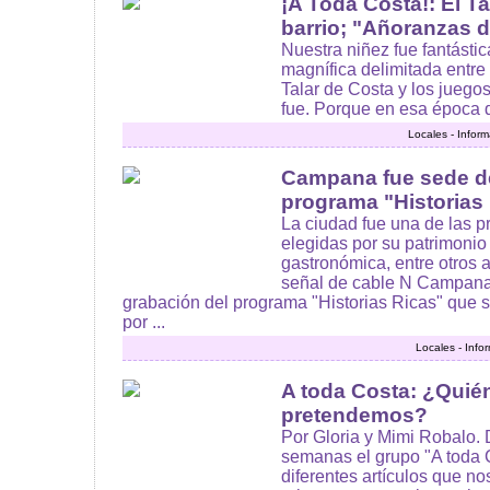
¡A Toda Costa!: El Ta
barrio; "Añoranzas de
Nuestra niñez fue fantásti
magnífica delimitada entre 
Talar de Costa y los juegos
fue. Porque en esa época q
Locales - Infor
Campana fue sede de
programa "Historias
La ciudad fue una de las p
elegidas por su patrimonio 
gastronómica, entre otros at
señal de cable N Campana f
grabación del programa "Historias Ricas" que se
por ...
Locales - Info
A toda Costa: ¿Qui
pretendemos?
Por Gloria y Mimi Robalo.
semanas el grupo "A toda 
diferentes artículos que n