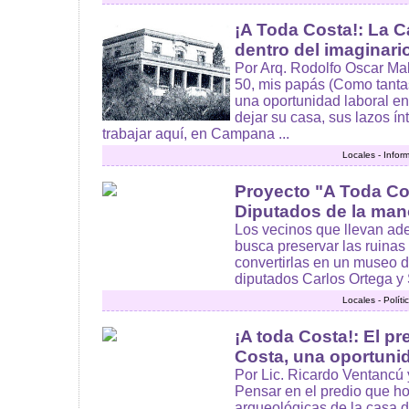
¡A Toda Costa!: La C
dentro del imaginari
Por Arq. Rodolfo Oscar Ma
50, mis papás (Como tantas 
una oportunidad laboral en
dejar su casa, sus lazos í
trabajar aquí, en Campana ...
Locales - Infor
Proyecto "A Toda Co
Diputados de la man
Los vecinos que llevan ade
busca preservar las ruinas
convertirlas en un museo de
diputados Carlos Ortega y 
Locales - Polít
¡A toda Costa!: El pr
Costa, una oportuni
Por Lic. Ricardo Ventancú y 
Pensar en el predio que ho
arqueológicas de la casa 