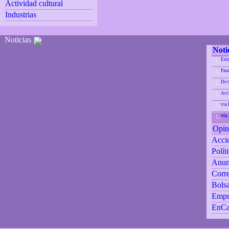
Actividad cultural
Industrias
Noticias
Noti
Ent
|_
Para
|_
De 
|_
Acci
|_
via 
|_
vía
|_
Opin
Accid
Polít
Anun
Corre
Bolsa
Empr
EnCa