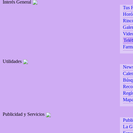
Interés General
Tus F
Horó
Rincó
Galer
Vide
Teléf
Farm
Utilidades
Newsl
Calen
Búsq
Reco
Regís
Mapa 
Publicidad y Servicios
Publ
La G