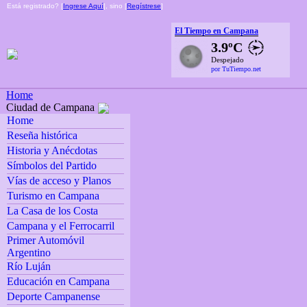
Está registrado? [
Ingrese Aquí
], sino [
Regístrese
]
El Tiempo en Campana
3.9ºC
Despejado
por TuTiempo.net
Home
Ciudad de Campana
Home
Reseña histórica
Historia y Anécdotas
Símbolos del Partido
Vías de acceso y Planos
Turismo en Campana
La Casa de los Costa
Campana y el Ferrocarril
Primer Automóvil
Argentino
Río Luján
Educación en Campana
Deporte Campanense