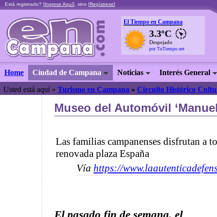
Está registrado? [
Ingrese Aquí
], sino [
Regístrese
]
El Tiempo en Campana
3.3ºC
Despejado
por TuTiempo.net
Home
Ciudad de Campana
Noticias
Interés General
Usted está aquí »
Turismo en Campana
»
Circuito Histórico Cultu
Museo del Automóvil ‘Manuel 
Las familias campanenses disfrutan a to
renovada plaza España
Vía
https://www.laautenticadefen
El pasado fin de semana, el