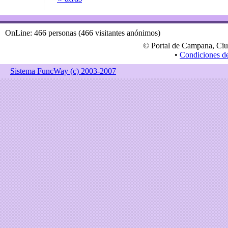
OnLine: 466 personas (466 visitantes anónimos)
© Portal de Campana, Ciu
•
Condiciones d
Sistema FuncWay (c) 2003-2007