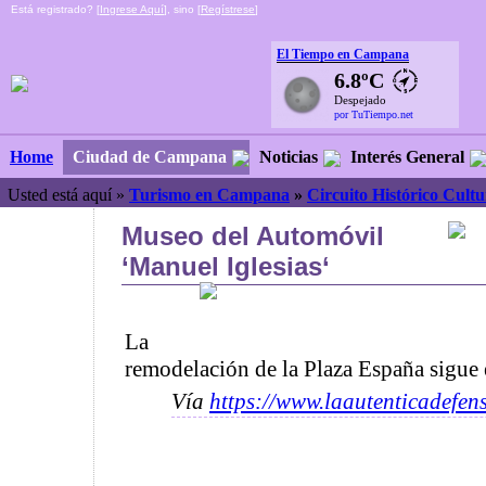
Está registrado? [
Ingrese Aquí
], sino [
Regístrese
]
El Tiempo en Campana
6.8ºC
Despejado
por TuTiempo.net
Ciudad de Campana
Noticias
Interés General
Home
Usted está aquí »
Turismo en Campana
»
Circuito Histórico Cultu
Museo del Automóvil
‘Manuel Iglesias‘
La
remodelación de la Plaza España sigue
Vía
https://www.laautenticadefen