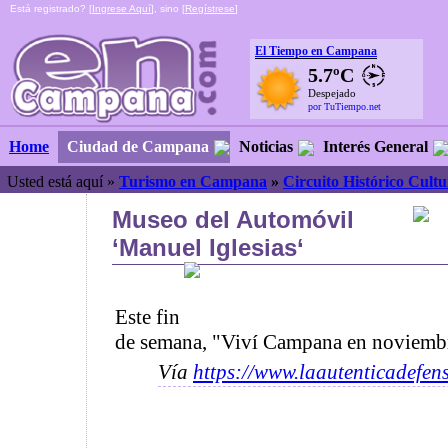
Está registrado? [
Ingrese Aquí
], sino [
Regístrese
]
El Tiempo en Campana
5.7ºC
Despejado
por TuTiempo.net
Ciudad de Campana
Noticias
Interés General
Home
Usted está aquí »
Turismo en Campana
»
Circuito Histórico Cultu
Museo del Automóvil
‘Manuel Iglesias‘
Este fin
de semana, "Viví Campana en noviemb
Vía
https://www.laautenticadefen