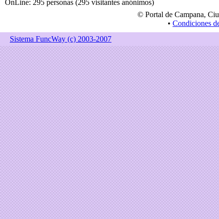
OnLine: 295 personas (295 visitantes anónimos)
© Portal de Campana, Ciu
•
Condiciones d
Sistema FuncWay (c) 2003-2007