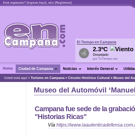
Está registrado? [
Ingrese Aquí
], sino [
Regístrese
]
El Tiempo en Campana
2.3ºC
Despejado
por TuTiempo.net
Home
Ciudad de Campana
Noticias
Interés General
Utilid
Usted está aquí »
Turismo en Campana
»
Circuito Histórico Cultural
»
Museo del A
Museo del Automóvil ‘Manuel 
Campana fue sede de la grabaci
"Historias Ricas"
Vía
https://www.laautenticadefensa.com.