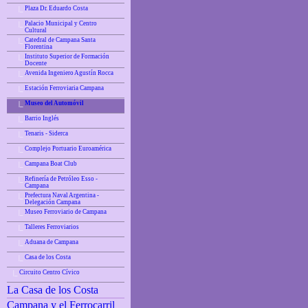
Plaza Dr. Eduardo Costa
|_
Palacio Municipal y Centro
|_
Cultural
Catedral de Campana Santa
|_
Florentina
Instituto Superior de Formación
|_
Docente
Avenida Ingeniero Agustín Rocca
|_
Estación Ferroviaria Campana
|_
Museo del Automóvil
|_
Barrio Inglés
|_
Tenaris - Siderca
|_
Complejo Portuario Euroamérica
|_
Campana Boat Club
|_
Refinería de Petróleo Esso -
|_
Campana
Prefectura Naval Argentina -
|_
Delegación Campana
Museo Ferroviario de Campana
|_
Talleres Ferroviarios
|_
Aduana de Campana
|_
Casa de los Costa
|_
Circuito Centro Cívico
|_
La Casa de los Costa
Campana y el Ferrocarril