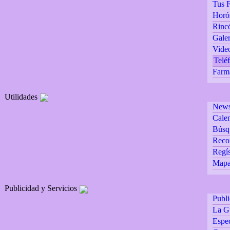
Tus F
Horó
Rincó
Galer
Vide
Teléf
Farm
Utilidades
Newsl
Calen
Búsq
Reco
Regís
Mapa 
Publicidad y Servicios
Publ
La G
Espec