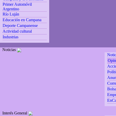
Primer Automóvil
Argentino
Río Luján
Educación en Campana
Deporte Campanense
Actividad cultural
Industrias
Noticias
Notic
Opin
Accid
Polít
Anun
Corre
Bolsa
Empr
EnCa
Interés General