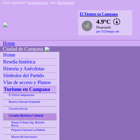
Está registrado? [
Ingrese Aquí
], sino [
Regístrese
]
El Tiempo en Campana
4.9ºC
Despejado
por TuTiempo.net
Home
Ciudad de Campana
Home
Reseña histórica
Historia y Anécdotas
Símbolos del Partido
Vías de acceso y Planos
Turismo en Campana
El Delta Campanense
|_
Reserva Natural Otamendi
|_
Circuito fluvial
|_
Circuito Histórico Cultural
|_
Parque Urbano Ing. Roberto
|_
Rocca
Pulpería Cultural La Federal
|_
Museo del Anticuario
|_