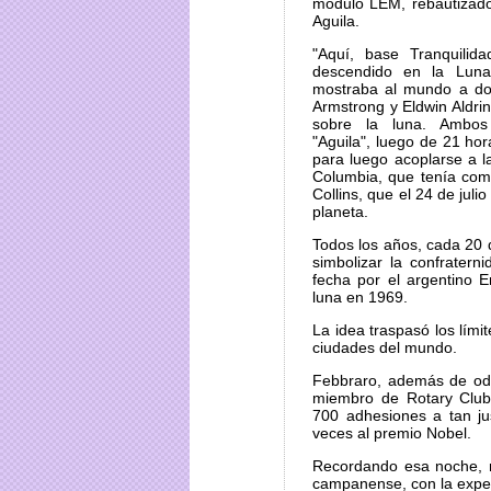
módulo LEM, rebautizado
Aguila.
"Aquí, base Tranquilida
descendido en la Luna"
mostraba al mundo a do
Armstrong y Eldwin Aldri
sobre la luna. Ambos
"Aguila", luego de 21 hor
para luego acoplarse a 
Columbia, que tenía com
Collins, que el 24 de julio
planeta.
Todos los años, cada 20 d
simbolizar la confratern
fecha por el argentino 
luna en 1969.
La idea traspasó los lím
ciudades del mundo.
Febbraro, además de odon
miembro de Rotary Club 
700 adhesiones a tan ju
veces al premio Nobel.
Recordando esa noche, no
campanense, con la expec