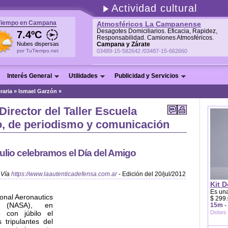
Actividad cultural
Tiempo en Campana
Atmosféricos La Campanense
Desagotes Domiciliarios. Eficacia, Rapidez,
7.4ºC
Responsabilidad. Camiones Atmosféricos.
Nubes dispersas
Campana y Zárate
por TuTiempo.net
03489-15-582642 /03487-15-662660
Interés General
Utilidades
Publicidad y Servicios
raria
»
Ismael Garzón »
Director del Taller Escuela
, de periodismo y comunicación
julio celebramos el Día del Amigo
Vía
https://www.laautenticadefensa.com.ar
- Edición del 20/jul/2012
Kit D
Es una
ional Aeronautics
$ 299.
ón (NASA), en
15m -
ó con júbilo el
Debes 
 tripulantes del