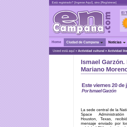
Está registrado? [
Ingrese Aquí
], sino [
Regístrese
]
El 
Home
Ciudad de Campana
Noticias
Usted está aquí »
Actividad cultural
»
Actividad lite
Ismael Garzón. 
Mariano Moreno
Este viernes 20 de 
Por Ismael Garzón
La sede central de la Nat
Space Administrati
Houston, Texas, recibi
mensaje enviado por los