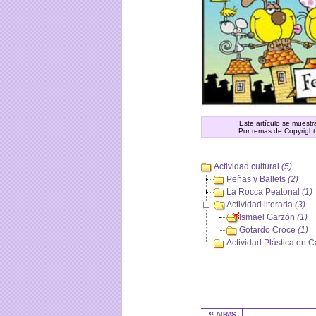
Este artículo se muest
Por temas de Copyright
Actividad cultural
(5)
Peñas y Ballets
(2)
La Rocca Peatonal
(1)
Actividad literaria
(3)
Ismael Garzón
(1)
Gotardo Croce
(1)
Actividad Plástica en
« atras