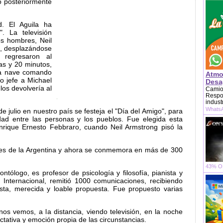
 posteriormente
d. El Aguila ha
. La televisión
s hombres, Neil
n, desplazándose
 regresaron al
as y 20 minutos,
la nave comando
Atmo
o jefe a Michael
Desag
 los devolvería al
Camion
Respon
indust
WhatsA
e julio en nuestro país se festeja el "Día del Amigo", para
idad entre las personas y los pueblos. Fue elegida esta
Enrique Ernesto Febbraro, cuando Neil Armstrong pisó la
ites de la Argentina y ahora se conmemora en más de 300
43% OF
tólogo, es profesor de psicología y filosofía, pianista y
Internacional, remitió 1000 comunicaciones, recibiendo
sta, merecida y loable propuesta. Fue propuesto varias
s vemos, a la distancia, viendo televisión, en la noche
tativa y emoción propia de las circunstancias.