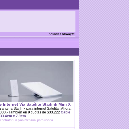
Anuncios
AdWayet
e Internet Vía Satélite Starlink Mini X
 antena Starlink para internet Satelital. Ahora:
000.- También en 9 cuotas de $33.222
Cable
 33.4cm x 7.9cm
contratar un plan mensual para usarla.