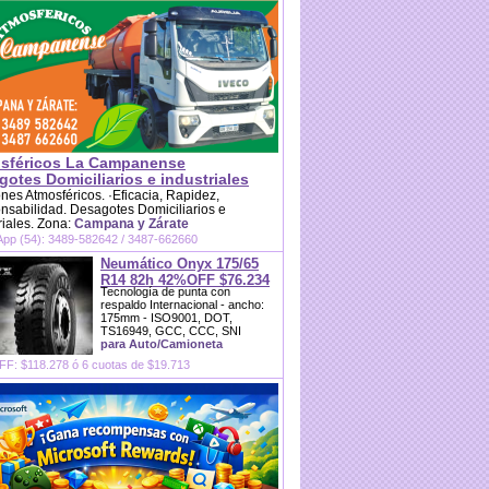
sféricos La Campanense
otes Domiciliarios e industriales
es Atmosféricos. ·Eficacia, Rapidez,
sabilidad. Desagotes Domiciliarios e
riales. Zona:
Campana y Zárate
pp (54): 3489-582642 / 3487-662660
Neumático Onyx 175/65
R14 82h 42%OFF $76.234
Tecnología de punta con
respaldo Internacional - ancho:
175mm - ISO9001, DOT,
TS16949, GCC, CCC, SNI
para Auto/Camioneta
F: $118.278 ó 6 cuotas de $19.713