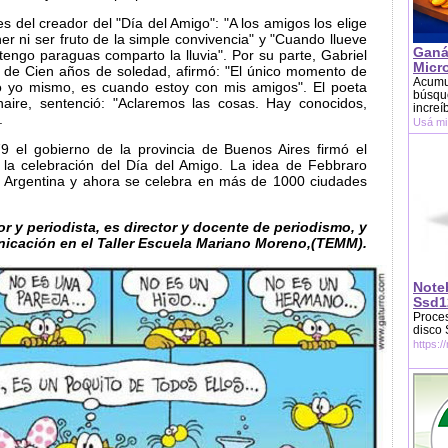
s del creador del "Día del Amigo": "A los amigos los elige
r ni ser fruto de la simple convivencia" y "Cuando llueve
Ganá
tengo paraguas comparto la lluvia". Por su parte, Gabriel
Micr
r de Cien años de soledad, afirmó: "El único momento de
Acumu
o yo mismo, es cuando estoy con mis amigos". El poeta
búsque
inaire, sentenció: "Aclaremos las cosas. Hay conocidos,
increí
.
Usá mi
9 el gobierno de la provincia de Buenos Aires firmó el
 la celebración del Día del Amigo. La idea de Febbraro
la Argentina y ahora se celebra en más de 1000 ciudades
tor y periodista, es director y docente de periodismo, y
icación en el Taller Escuela Mariano Moreno,(TEMM).
Note
Ssd1
Proces
disco
https:/