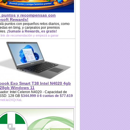
 puntos y recompensas con
osoft Rewards!
lá puntos con pequeños retos diarios, como
das en bing, y canjealos por premios
bles.
¡Sumate a Rewards, es gratis!
 link de recomendación y empezá a ganar
book Exo Smart T38 Intel N4020 4gb
28gb Windows 11
ador: Intel Celeron N4020 - Capacidad de
 SSD: 128 GB
$344.999 ó 6 cuotas de $77.619
/meli.la/2XQrXaL