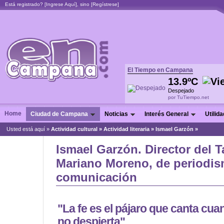
Está registrado? [
Ingrese Aquí
], sino [
Regístrese
]
El Tiempo en Campana
13.9ºC
Despejado
por TuTiempo.net
Home
Ciudad de Campana
Noticias
Interés General
Utilid
Usted está aquí »
Actividad cultural
»
Actividad literaria
»
Ismael Garzón »
Ismael Garzón. Director del T
Mariano Moreno, de periodis
comunicación
"La fe es el pájaro que canta cua
no despierta"