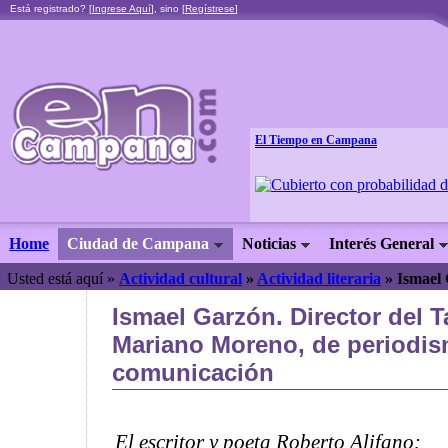
Está registrado? [
Ingrese Aquí
], sino [
Regístrese
]
El Tiempo en Campana
Home
Ciudad de Campana
Noticias
Interés General
Usted está aquí »
Actividad cultural
»
Actividad literaria
»
Ismael
Ismael Garzón. Director del T
Mariano Moreno, de periodis
comunicación
El escritor y poeta Roberto Alifano: