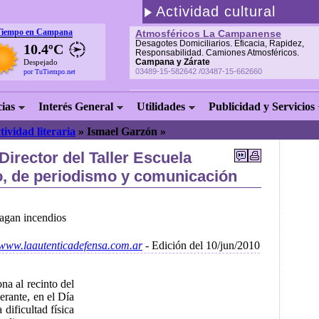
Actividad cultural
Tiempo en Campana
Atmosféricos La Campanense
Desagotes Domiciliarios. Eficacia, Rapidez,
10.4ºC
Responsabilidad. Camiones Atmosféricos.
Campana y Zárate
Despejado
03489-15-582642 /03487-15-662660
por TuTiempo.net
cias
Interés General
Utilidades
Publicidad y Servicios
tividad literaria
»
Ismael Garzón »
Director del Taller Escuela
, de periodismo y comunicación
agan incendios
//www.laautenticadefensa.com.ar
- Edición del 10/jun/2010
na al recinto del
rante, en el Día
 dificultad física