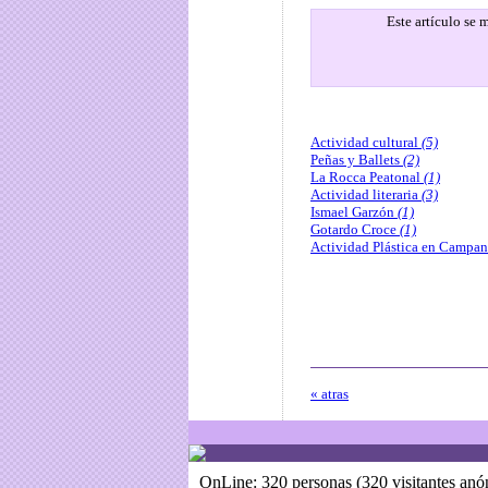
Este artículo se
Actividad cultural
(5)
Peñas y Ballets
(2)
La Rocca Peatonal
(1)
Actividad literaria
(3)
Ismael Garzón
(1)
Gotardo Croce
(1)
Actividad Plástica en Campa
« atras
OnLine: 320 personas (320 visitantes an