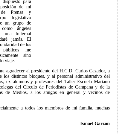
 dispuesto para
mposición de mi
de Prensa y
po legislativo
ue un grupo de
, como ángeles
n una fraternal
daré jamás. El
olidaridad de los
s públicos me
sicamente sino
do viaje.
ara agradecer al presidente del H.C.D, Carlos Cazador, a
de los distintos bloques, y al personal administrativo del
s, ex alumnos y profesores del Taller Escuela Mariano
colegas del Círculo de Periodistas de Campana y de la
tas de Medios, a los amigos en general y vecinos de
ecialmente a todos los miembros de mi familia, muchas
Ismael Garzón