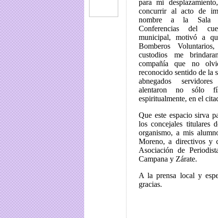
para mi desplazamiento,
concurrir al acto de i
nombre a la Sala 
Conferencias del cuer
municipal, motivó a q
Bomberos Voluntarios
custodios me brindara
compañía que no olvi
reconocido sentido de la s
abnegados servidore
alentaron no sólo fí
espiritualmente, en el cita
Que este espacio sirva p
los concejales titulares 
organismo, a mis alumno
Moreno, a directivos y 
Asociación de Periodis
Campana y Zárate.
A la prensa local y esp
gracias.