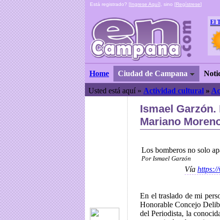
Está registrado? [
Ingrese Aquí
], sino [
Regístrese
]
El 
Home
Ciudad de Campana
Noti
Usted está aquí »
Actividad cultural
»
Ac
Ismael Garzón. 
Mariano Moreno
Los bomberos no solo ap
Por Ismael Garzón
Vía
https:
En el traslado de mi perso
Honorable Concejo Delibe
del Periodista, la conocida