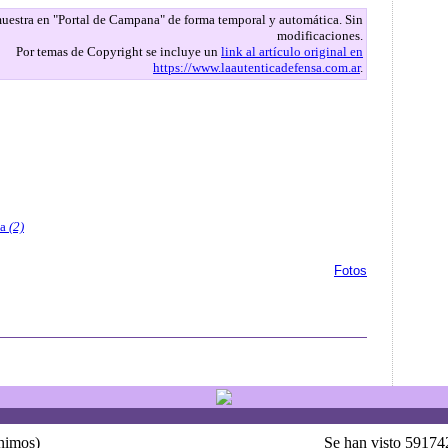
 muestra en "Portal de Campana" de forma temporal y automática. Sin
modificaciones.
Por temas de Copyright se incluye un
link al artículo original en
https://www.laautenticadefensa.com.ar
.
na
(2)
Fotos
ónimos)
Se han visto 59174