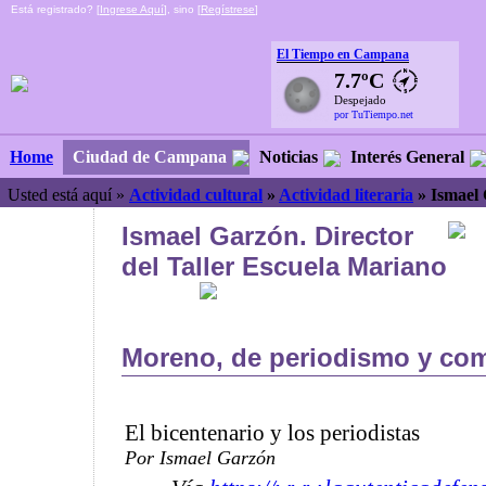
Está registrado? [
Ingrese Aquí
], sino [
Regístrese
]
El Tiempo en Campana
7.7ºC
Despejado
por TuTiempo.net
Ciudad de Campana
Noticias
Interés General
Home
Usted está aquí »
Actividad cultural
»
Actividad literaria
»
Ismael
Ismael Garzón. Director
del Taller Escuela Mariano
Moreno, de periodismo y co
El bicentenario y los periodistas
Por Ismael Garzón