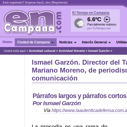
Está registrado? [
Ingrese Aquí
], sino [
Regístrese
]
El Tiempo en Campana
6.6ºC
Parcialmente nuboso
por TuTiempo.net
Home
Ciudad de Campana
Noticias
Interés General
Utilid
Usted está aquí »
Actividad cultural
»
Actividad literaria
»
Ismael Garzón »
Ismael Garzón. Director del T
Mariano Moreno, de periodis
comunicación
Párrafos largos y párrafos cortos
Por Ismael Garzón
Vía
https://www.laautenticadefensa.com.a
La prosodia es una rama de