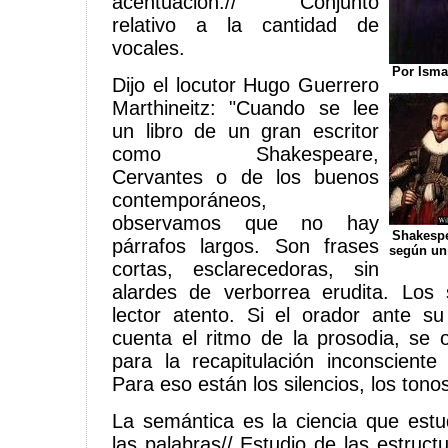
acentuación.// Conjunto
relativo a la cantidad de
vocales.
Por Isma
Dijo el locutor Hugo Guerrero
Marthineitz: "Cuando se lee
un libro de un gran escritor
como Shakespeare,
Cervantes o de los buenos
contemporáneos,
observamos que no hay
Shakespea
párrafos largos. Son frases
según un
cortas, esclarecedoras, sin
alardes de verborrea erudita. Los 
lector atento. Si el orador ante s
cuenta el ritmo de la prosodia, se o
para la recapitulación inconscient
Para eso están los silencios, los tonos 
La semántica es la ciencia que estud
las palabras// Estudio de las estructu