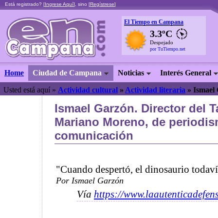
Está registrado? [
Ingrese Aquí
], sino [
Regístrese
]
El Tiempo en Campana
3.3ºC
Despejado
por TuTiempo.net
Home
Ciudad de Campana
Noticias
Interés General
Usted está aquí »
Actividad cultural
»
Actividad literaria
»
Ismael
Ismael Garzón. Director del T
Mariano Moreno, de periodis
comunicación
"Cuando despertó, el dinosaurio todavía
Por Ismael Garzón
Vía
https://www.laautenticadefen