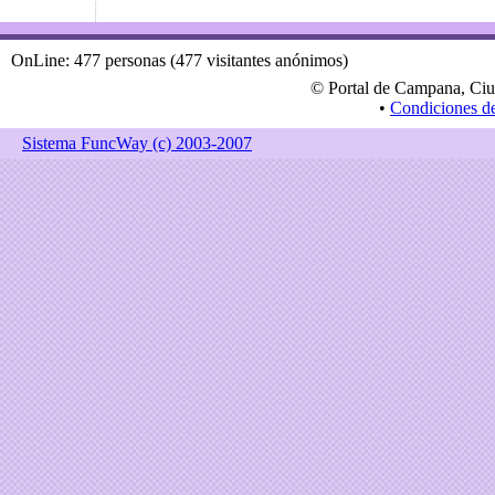
OnLine: 477 personas (477 visitantes anónimos)
© Portal de Campana, Ciu
•
Condiciones d
Sistema FuncWay (c) 2003-2007