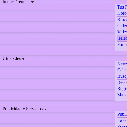
Interés General
Tus F
Horó
Rincó
Galer
Vide
Teléf
Farm
Utilidades
Newsl
Calen
Búsq
Reco
Regís
Mapa 
Publicidad y Servicios
Publ
La G
Espec