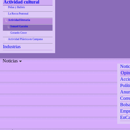
Actividad cultural
Peñas y Ballets
|_
La Rocca Peatonal
|_
Actividad literaria
|_
Ismael Garzón
|_
Gotardo Croce
|_
Actividad Plástica en Campana
|_
Industrias
Noticias
Notic
Opin
Accid
Polít
Anun
Corre
Bolsa
Empr
EnCa