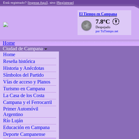
Está registrado? [
Ingrese Aquí
], sino [
Regístrese
]
El Tiempo en Campana
7.8ºC
Despejado
por TuTiempo.net
Home
Ciudad de Campana
Home
Reseña histórica
Historia y Anécdotas
Símbolos del Partido
Vías de acceso y Planos
Turismo en Campana
La Casa de los Costa
Campana y el Ferrocarril
Primer Automóvil
Argentino
Río Luján
Educación en Campana
Deporte Campanense