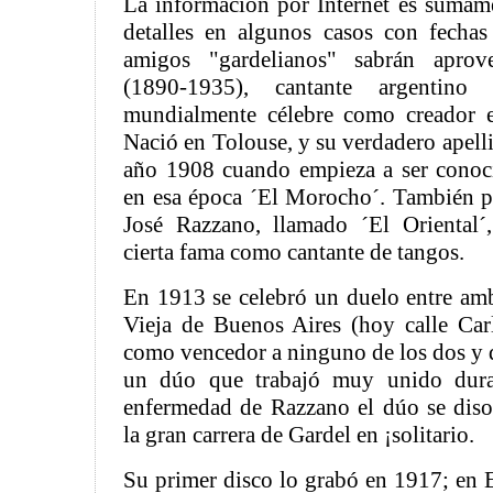
La información por Internet es sumam
detalles en algunos casos con fechas
amigos "gardelianos" sabrán aprove
(1890-1935), cantante argentino
mundialmente célebre como creador e 
Nació en Tolouse, y su verdadero apelli
año 1908 cuando empieza a ser conoci
en esa época ´El Morocho´. También p
José Razzano, llamado ´El Oriental´
cierta fama como cantante de tangos.
En 1913 se celebró un duelo entre amb
Vieja de Buenos Aires (hoy calle Car
como vencedor a ninguno de los dos y d
un dúo que trabajó muy unido dura
enfermedad de Razzano el dúo se diso
la gran carrera de Gardel en ¡solitario.
Su primer disco lo grabó en 1917; en