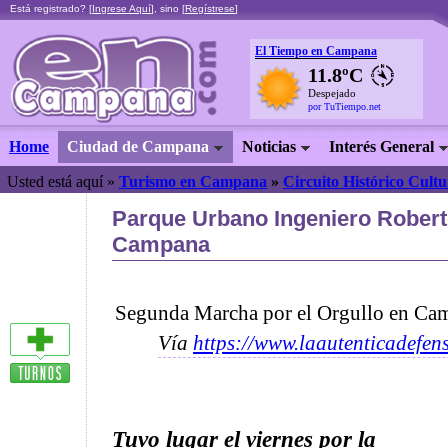
Está registrado? [
Ingrese Aquí
], sino [
Regístrese
]
El Tiempo en Campana
11.8ºC
Despejado
por TuTiempo.net
Home
Ciudad de Campana
Noticias
Interés General
Usted está aquí »
Turismo en Campana
»
Circuito Histórico Cultu
Parque Urbano Ingeniero Robert
Campana
Segunda Marcha por el Orgullo en Ca
Vía
https://www.laautenticadefen
Tuvo lugar el viernes por la