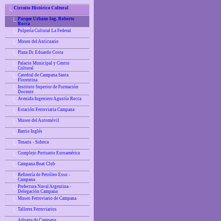
Circuito Histórico Cultural
|_
Parque Urbano Ing. Roberto
|_
Rocca
Pulpería Cultural La Federal
|_
Museo del Anticuario
|_
Plaza Dr. Eduardo Costa
|_
Palacio Municipal y Centro
|_
Cultural
Catedral de Campana Santa
|_
Florentina
Instituto Superior de Formación
|_
Docente
Avenida Ingeniero Agustín Rocca
|_
Estación Ferroviaria Campana
|_
Museo del Automóvil
|_
Barrio Inglés
|_
Tenaris - Siderca
|_
Complejo Portuario Euroamérica
|_
Campana Boat Club
|_
Refinería de Petróleo Esso -
|_
Campana
Prefectura Naval Argentina -
|_
Delegación Campana
Museo Ferroviario de Campana
|_
Talleres Ferroviarios
|_
Aduana de Campana
|_