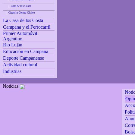
Casa de los Costa
|_
Circuito Centro Cívico
|_
La Casa de los Costa
Campana y el Ferrocarril
Primer Automóvil
Argentino
Río Luján
Educación en Campana
Deporte Campanense
Actividad cultural
Industrias
Noticias
Notic
Opin
Accid
Polít
Anun
Corre
Bolsa