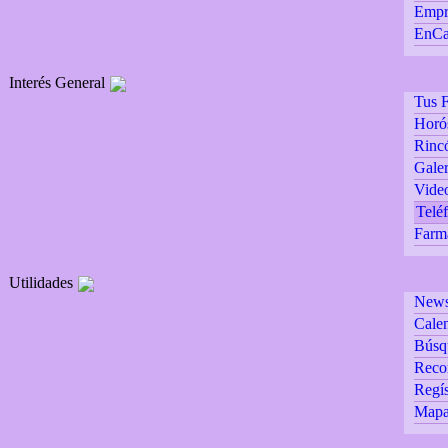
Empr
EnCa
Interés General
Tus F
Horó
Rincó
Galer
Vide
Teléf
Farm
Utilidades
Newsl
Calen
Búsq
Reco
Regís
Mapa 