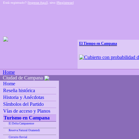
Está registrado? [
Ingrese Aquí
], sino [
Regístrese
]
El Tiempo en Campana
Home
Ciudad de Campana
Home
Reseña histórica
Historia y Anécdotas
Símbolos del Partido
Vías de acceso y Planos
Turismo en Campana
El Delta Campanense
|_
Reserva Natural Otamendi
|_
Circuito fluvial
|_