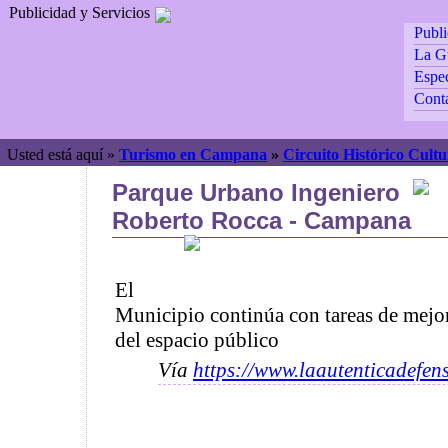
Publicidad y Servicios
Publ
La G
Espec
Cont
Usted está aquí »
Turismo en Campana
»
Circuito Histórico Cultu
Parque Urbano Ingeniero
Roberto Rocca - Campana
El
Municipio continúa con tareas de mejo
del espacio público
Vía
https://www.laautenticadefen