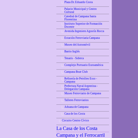
Plaza Dr. Eduardo Costa
|_
Palacio Municipal y Centro
|_
Cultural
Catedral de Campana Santa
|_
Florentina
Instituto Superior de Formación
|_
Docente
Avenida Ingeniero Agustín Rocca
|_
Estación Ferroviaria Campana
|_
Museo del Automóvil
|_
Barrio Inglés
|_
Tenaris - Siderca
|_
Complejo Portuario Euroamérica
|_
Campana Boat Club
|_
Refinería de Petróleo Esso -
|_
Campana
Prefectura Naval Argentina -
|_
Delegación Campana
Museo Ferroviario de Campana
|_
Talleres Ferroviarios
|_
Aduana de Campana
|_
Casa de los Costa
|_
Circuito Centro Cívico
|_
La Casa de los Costa
Campana y el Ferrocarril