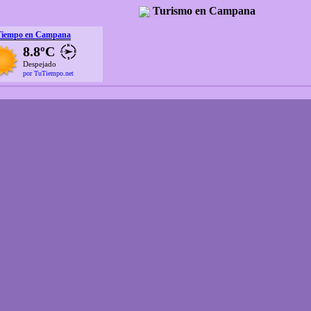
Turismo en Campana
Tiempo en Campana
8.8ºC
Despejado
por TuTiempo.net