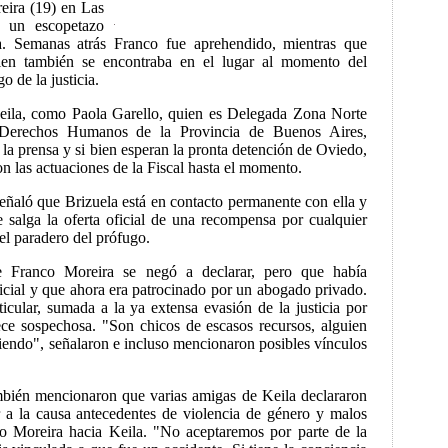
eira (19) en Las
ó un escopetazo
a. Semanas atrás Franco fue aprehendido, mientras que
ien también se encontraba en el lugar al momento del
o de la justicia.
eila, como Paola Garello, quien es Delegada Zona Norte
 Derechos Humanos de la Provincia de Buenos Aires,
 la prensa y si bien esperan la pronta detención de Oviedo,
 las actuaciones de la Fiscal hasta el momento.
eñaló que Brizuela está en contacto permanente con ella y
e salga la oferta oficial de una recompensa por cualquier
el paradero del prófugo.
 Franco Moreira se negó a declarar, pero que había
icial y que ahora era patrocinado por un abogado privado.
ticular, sumada a la ya extensa evasión de la justicia por
ece sospechosa. "Son chicos de escasos recursos, alguien
giendo", señalaron e incluso mencionaron posibles vínculos
mbién mencionaron que varias amigas de Keila declararon
r a la causa antecedentes de violencia de género y malos
co Moreira hacia Keila. "No aceptaremos por parte de la