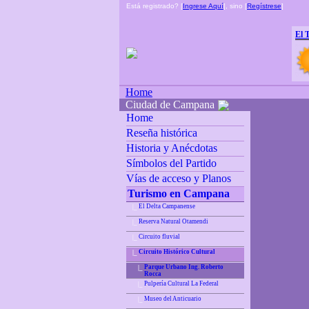
Está registrado? [
Ingrese Aquí
], sino [
Regístrese
]
El 
Home
Ciudad de Campana
Home
Reseña histórica
Historia y Anécdotas
Símbolos del Partido
Vías de acceso y Planos
Turismo en Campana
El Delta Campanense
|_
Reserva Natural Otamendi
|_
Circuito fluvial
|_
Circuito Histórico Cultural
|_
Parque Urbano Ing. Roberto
|_
Rocca
Pulpería Cultural La Federal
|_
Museo del Anticuario
|_