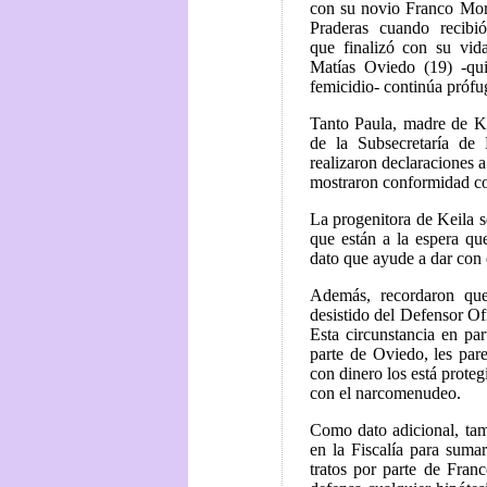
con su novio Franco Mor
Praderas cuando recibi
que finalizó con su vid
Matías Oviedo (19) -qu
femicidio- continúa prófug
Tanto Paula, madre de K
de la Subsecretaría de
realizaron declaraciones a
mostraron conformidad con
La progenitora de Keila s
que están a la espera qu
dato que ayude a dar con 
Además, recordaron que
desistido del Defensor Of
Esta circunstancia en par
parte de Oviedo, les par
con dinero los está prote
con el narcomenudeo.
Como dato adicional, ta
en la Fiscalía para suma
tratos por parte de Fran