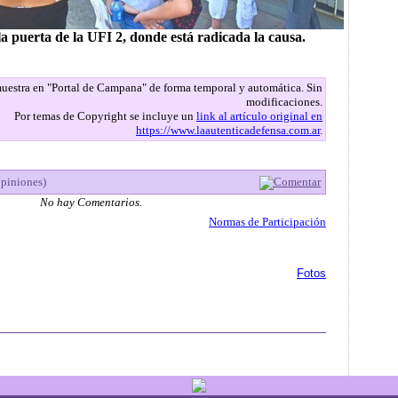
a puerta de la UFI 2, donde está radicada la causa.
 muestra en "Portal de Campana" de forma temporal y automática. Sin
modificaciones.
Por temas de Copyright se incluye un
link al artículo original en
https://www.laautenticadefensa.com.ar
.
opiniones)
Comentar
No hay Comentarios.
Normas de Participación
Fotos