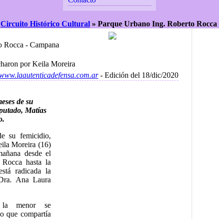
»
Circuito Histórico Cultural
»
Parque Urbano Ing. Roberto Rocc
to Rocca - Campana
charon por Keila Moreira
//www.laautenticadefensa.com.ar
- Edición del 18/dic/2020
meses de su
putado, Matías
o.
e su femicidio,
ila Moreira (16)
mañana desde el
 Rocca hasta la
stá radicada la
Dra. Ana Laura
 la menor se
io que compartía