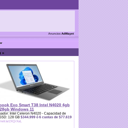
Anuncios
AdWayet
a »
book Exo Smart T38 Intel N4020 4gb
28gb Windows 11
ador: Intel Celeron N4020 - Capacidad de
 SSD: 128 GB
$344.999 ó 6 cuotas de $77.619
/meli.la/2XQrXaL