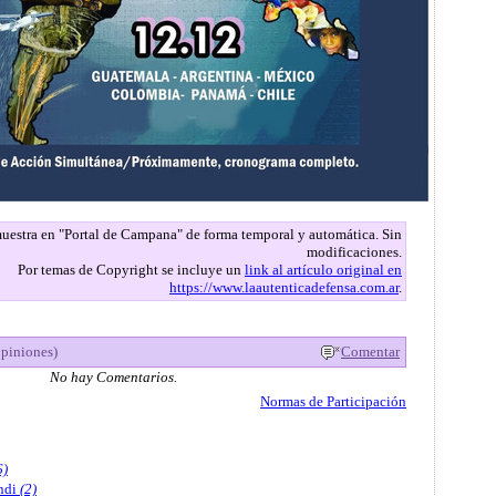
 muestra en "Portal de Campana" de forma temporal y automática. Sin
modificaciones.
Por temas de Copyright se incluye un
link al artículo original en
https://www.laautenticadefensa.com.ar
.
opiniones)
Comentar
No hay Comentarios.
Normas de Participación
6)
ndi
(2)