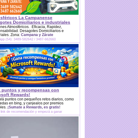
sféricos La Campanense
otes Domiciliarios e industriales
es Atmosféricos. ·Eficacia, Rapidez,
sabilidad. Desagotes Domiciliarios e
riales. Zona:
Campana y Zárate
pp (54): 3489-582642 / 3487-662660
 puntos y recompensas con
osoft Rewards!
lá puntos con pequeños retos diarios, como
das en bing, y canjealos por premios
bles.
¡Sumate a Rewards, es gratis!
 link de recomendación y empezá a ganar