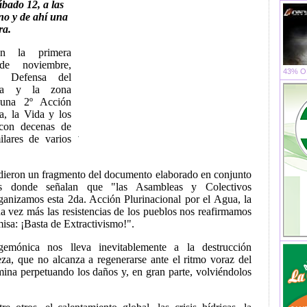
ábado 12, a las
no y de ahí una
ra.
n la primera
de noviembre,
43% OF
a Defensa del
na y la zona
o una 2º Acción
a, la Vida y los
 con decenas de
ilares de varios
ndieron un fragmento del documento elaborado en conjunto
es donde señalan que "las Asambleas y Colectivos
anizamos esta 2da. Acción Plurinacional por el Agua, la
na vez más las resistencias de los pueblos nos reafirmamos
isa: ¡Basta de Extractivismo!".
mónica nos lleva inevitablemente a la destrucción
eza, que no alcanza a regenerarse ante el ritmo voraz del
rmina perpetuando los daños y, en gran parte, volviéndolos