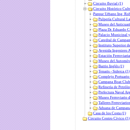
Circuito fluvial
(1)
Circuito Histórico Cult
Parque Urbano Ing. Ro
Pulpería Cultural L
Museo del Anticuar
Plaza Dr. Eduardo 
Palacio Municipal 
Catedral de Campan
Instituto Superior 
Avenida Ingeniero 
Estación Ferroviar
Museo del Automóv
Barrio Inglés
(1)
Tenaris - Siderca
(1)
Complejo Portuario
Campana Boat Clu
Refinería de Petról
Prefectura Naval A
Museo Ferroviario
Talleres Ferroviario
Aduana de Campan
Casa de los Costa
(1)
Circuito Centro Cívico
(1)