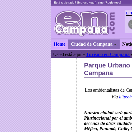
Está registrado? [
Ingrese Aquí
], sino [
Regístrese
]
El 
Home
Ciudad de Campana
Noti
Usted está aquí »
Turismo en Campana
Parque Urbano 
Campana
Los ambientalistas de Cam
Vía
https:
Nuestra ciudad será part
Plurinacional por el amb
decenas de otras ciudade
Méjico, Panamá, Chile,