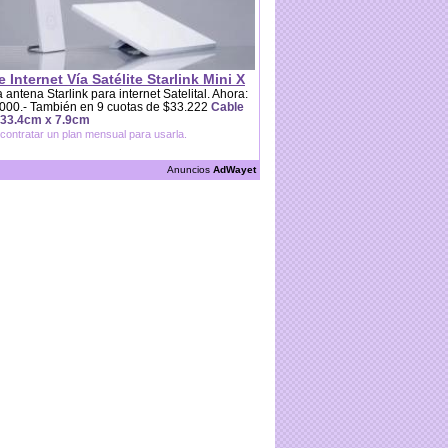
e Internet Vía Satélite Starlink Mini X
 antena Starlink para internet Satelital. Ahora:
000.- También en 9 cuotas de $33.222
Cable
 33.4cm x 7.9cm
contratar un plan mensual para usarla.
Anuncios
AdWayet