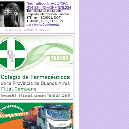
Neumático Onyx 175/65
R14 82h 42%OFF $76.234
Tecnología de punta con
respaldo Internacional - ancho:
175mm - ISO9001, DOT,
TS16949, GCC, CCC, SNI
para Auto/Camioneta
F: $118.278 ó 6 cuotas de $19.713