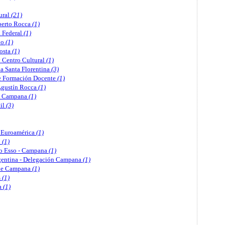
ural
(21)
berto Rocca
(1)
a Federal
(1)
io
(1)
Costa
(1)
y Centro Cultural
(1)
a Santa Florentina
(3)
de Formación Docente
(1)
Agustín Rocca
(1)
ia Campana
(1)
il
(3)
 Euroamérica
(1)
b
(1)
eo Esso - Campana
(1)
rgentina - Delegación Campana
(1)
 de Campana
(1)
s
(1)
a
(1)