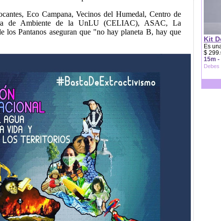
ocantes, Eco Campana, Vecinos del Humedal, Centro de
rrera de Ambiente de la UnLU (CELIAC), ASAC, La
de los Pantanos aseguran que "no hay planeta B, hay que
Kit D
Es una
$ 299.
15m -
Debes 