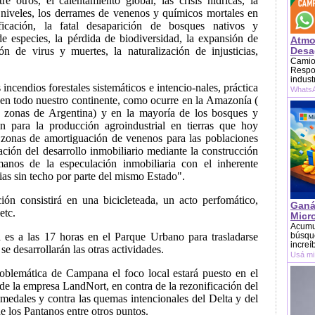
e otros, el calentamiento global, las crisis hídricas, la
niveles, los derrames de venenos y químicos mortales en
ficación, la fatal desaparición de bosques nativos y
de especies, la pérdida de biodiversidad, la expansión de
Atmo
n de virus y muertes, la naturalización de injusticias,
Desag
Camion
Respon
indust
ncendios forestales sistemáticos e intencio-nales, práctica
WhatsA
 en todo nuestro continente, como ocurre en la Amazonía (
as zonas de Argentina) y en la mayoría de los bosques y
ón para la producción agroindustrial en tierras que hoy
 zonas de amortiguación de venenos para las poblaciones
ción del desarrollo inmobiliario mediante la construcción
manos de la especulación inmobiliaria con el inherente
ias sin techo por parte del mismo Estado".
ión consistirá en una bicicleteada, un acto perfomático,
Ganá
etc.
Micr
Acumu
da es a las 17 horas en el Parque Urbano para trasladarse
búsque
increí
se desarrollarán las otras actividades.
Usá mi
oblemática de Campana el foco local estará puesto en el
 de la empresa LandNort, en contra de la rezonificación del
medales y contra las quemas intencionales del Delta y del
 los Pantanos entre otros puntos.