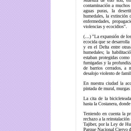
Muestra de ello son, entr
contaminación a muchos 
aguas puras, la deserti
humedales, la extinción 
enfermedades, propagació
violencias y ecocidios".
(…) "La expansión de los i
ecocida que se desarrolla
y en el Delta entre otr
humedales; la habilitaci
estaban protegidas como
fumigadas y la profundiza
de barrios cerrados, a 
desalojo violento de famil
En nuestra ciudad la acc
pintada de mural, murgas 
La cita de la bicicletea
hasta la Costanera, donde 
Teniendo en cuenta la pr
rechazo a la reinstalación
Tajiber, por la Ley de Hu
Parque Nacional Ciervo de