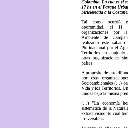
Colombia. La cita es el s
17 hs en el Parque Urba
bicicleteada a la Costane
Tal como ocurrió e
oportunidad, el 11 
organizaciones por l
Ambiente de Campa
realizarán este sábad
Plurinacional por el Agu
Territorios en conjunto
otras organizaciones sim
países.
A propósito de esto difu
por esas organizacion
Socioambientales (…) org
Vida y los Territorios. U
unidas bajo la misma prem
(…) "La economía hege
sistemática de la Natural
extractivismo, lo cual te
irreversibles.