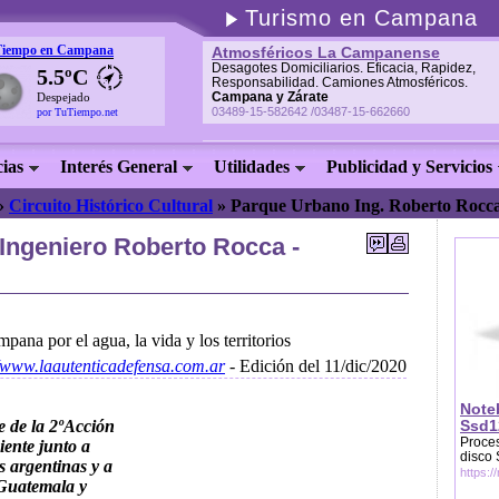
Turismo en Campana
Tiempo en Campana
Atmosféricos La Campanense
Desagotes Domiciliarios. Eficacia, Rapidez,
5.5ºC
Responsabilidad. Camiones Atmosféricos.
Campana y Zárate
Despejado
03489-15-582642 /03487-15-662660
por TuTiempo.net
cias
Interés General
Utilidades
Publicidad y Servicios
»
Circuito Histórico Cultural
»
Parque Urbano Ing. Roberto Rocc
Ingeniero Roberto Rocca -
pana por el agua, la vida y los territorios
//www.laautenticadefensa.com.ar
- Edición del 11/dic/2020
Note
e de la 2ºAcción
Ssd1
Proces
iente junto a
disco
s argentinas y a
https:/
 Guatemala y