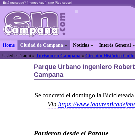
Está registrado? [
Ingrese Aquí
], sino [
Regístrese
]
Home
Ciudad de Campana
Noticias
Interés General
Usted está aquí »
Turismo en Campana
»
Circuito Histórico Cultu
Parque Urbano Ingeniero Robert
Campana
Se concretó el domingo la Bicicleteada
Vía
https://www.laautenticadefen
Partieron desde el Parque