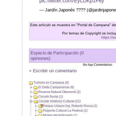
pic.twitter.com/EyLDKp1F6y
— Jardín Japonés ???? (@jardinjapon
Este artículo se muestra en "Portal de Campana" de
Por temas de Copyright se inclu
https://
Espacio de Participación (0
opiniones)
No hay Comentarios.
+ Escribir un comentario
Turismo en Campana
(6)
El Delta Campanense
(6)
Reserva Natural Otamendi
(2)
Circuito fluvial
(1)
Circuito Histórico Cultural
(21)
Parque Urbano Ing. Roberto Rocca
(1)
Pulpería Cultural La Federal
(1)
Museo del Anticuario
(1)