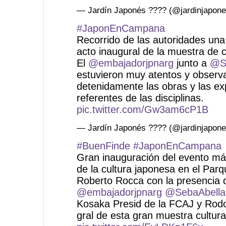
— Jardín Japonés ???? (@jardinjapon
#JaponEnCampana
Recorrido de las autoridades una 
acto inaugural de la muestra de c
El
@embajadorjpnarg
junto a
@S
estuvieron muy atentos y observ
detenidamente las obras y las ex
referentes de las disciplinas.
pic.twitter.com/Gw3am6cP1B
— Jardín Japonés ???? (@jardinjapon
#BuenFinde
#JaponEnCampana
Gran inauguración del evento má
de la cultura japonesa en el Par
Roberto Rocca con la presencia 
@embajadorjpnarg
@SebaAbella
Kosaka Presid de la FCAJ y Rodo
gral de esta gran muestra cultura