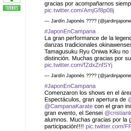
gracias por acompañarnos siempr
pic.twitter.com/AmjGf8p08j
— Jardín Japonés ???? (@jardinjapon
#JaponEnCampana
La gran performance de la legen
danzas tradicionales okinawenses
Tamagusuku Ryu Oniwa Kiku no K
distinción. Muchas gracias por su
pic.twitter.com/fZdxZnfSYj
— Jardín Japonés ???? (@jardinjapon
#JaponEnCampana
Comenzaron los shows en el áre
Espectáculos, gran apertura de
@CampanaKarate
con el gran in
gran evento, el Sensei
@cristianl
alumnos. Muchas gracias por la 
participación!!!!
pic.twitter.com