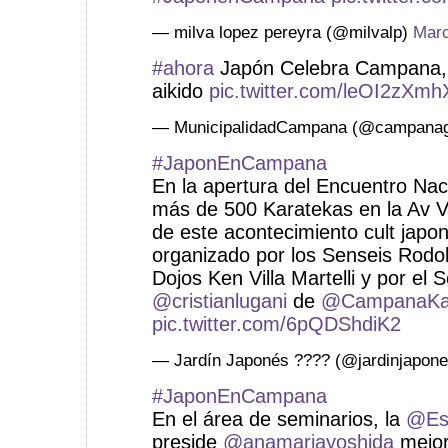
— milva lopez pereyra (@milvalp)
Marc
#ahora
Japón Celebra Campana,
aikido
pic.twitter.com/leOI2zXmh
— MunicipalidadCampana (@campana
#JaponEnCampana
En la apertura del Encuentro Na
más de 500 Karatekas en la Av Var
de este acontecimiento cult japo
organizado por los Senseis Rodo
Dojos Ken Villa Martelli y por el 
@cristianlugani
de
@CampanaKa
pic.twitter.com/6pQDShdiK2
— Jardín Japonés ???? (@jardinjapon
#JaponEnCampana
En el área de seminarios, la
@Es
preside
@anamariayoshida
mejor