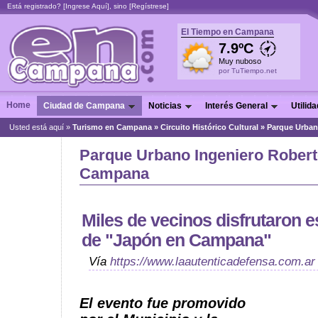
Está registrado? [
Ingrese Aquí
], sino [
Regístrese
]
El Tiempo en Campana
7.9ºC
Muy nuboso
por TuTiempo.net
Home
Ciudad de Campana
Noticias
Interés General
Utilid
Usted está aquí »
Turismo en Campana
»
Circuito Histórico Cultural
»
Parque Urban
Parque Urbano Ingeniero Robert
Campana
Miles de vecinos disfrutaron e
de "Japón en Campana"
Vía
https://www.laautenticadefensa.com.ar
El evento fue promovido