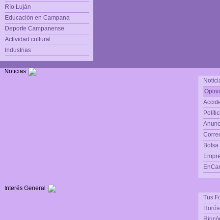
Río Luján
Educación en Campana
Deporte Campanense
Actividad cultural
Industrias
Noticias
Notici
Opini
Accide
Políti
Anunc
Corre
Bolsa
Empre
EnCam
Interés General
Tus F
Horós
Rincón