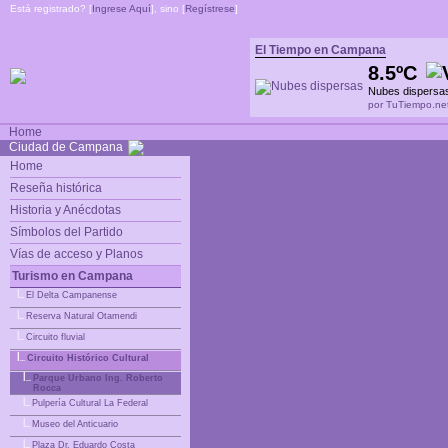
Está registrado? [
Ingrese Aquí
], sino [
Regístrese
]
El Tiempo en Campana
8.5ºC
Nubes dispersa
por TuTiempo.ne
Home
Ciudad de Campana
Home
Reseña histórica
Historia y Anécdotas
Símbolos del Partido
Vías de acceso y Planos
Turismo en Campana
|_
El Delta Campanense
|_
Reserva Natural Otamendi
|_
Circuito fluvial
|_
Circuito Histórico Cultural
|_
Parque Urbano Ing. Roberto
Rocca
|_
Pulpería Cultural La Federal
|_
Museo del Anticuario
|_
Plaza Dr. Eduardo Costa