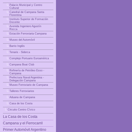
|_
Palacio Municipal y Centro
Cultural
|_
Catedral de Campana Santa
Florentina
|_
Instituto Superior de Formación
Docente
|_
Avenida Ingeniero Agustín
Rocca
|_
Estación Ferroviaria Campana
|_
Museo del Automóvil
|_
Barrio Inglés
|_
Tenaris - Siderca
|_
Complejo Portuario Euroamérica
|_
Campana Boat Club
|_
Refinería de Petróleo Esso -
Campana
|_
Prefectura Naval Argentina -
Delegación Campana
|_
Museo Ferroviario de Campana
|_
Talleres Ferroviarios
|_
Aduana de Campana
|_
Casa de los Costa
|_
Circuito Centro Cívico
La Casa de los Costa
Campana y el Ferrocarril
Primer Automóvil Argentino