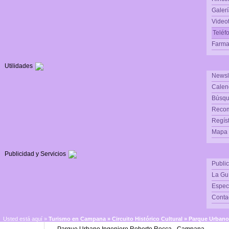
Galerí
Video
Teléf
Farma
Utilidades
Newsl
Calen
Búsqu
Reco
Regís
Mapa d
Publicidad y Servicios
Publi
La Gu
Espec
Conta
Usted está aquí »
Turismo en Campana
»
Circuito Histórico Cultural
»
Parque Urbano