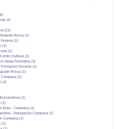
(6)
endi
(2)
ral
(21)
. Roberto Rocca
(1)
a Federal
(1)
io
(1)
Costa
(1)
 Centro Cultural
(1)
a Santa Florentina
(3)
de Formación Docente
(1)
Agustín Rocca
(1)
ia Campana
(1)
il
(3)
)
o Euroamérica
(1)
b
(1)
leo Esso - Campana
(1)
rgentina - Delegación Campana
(1)
 de Campana
(1)
s
(1)
na
(1)