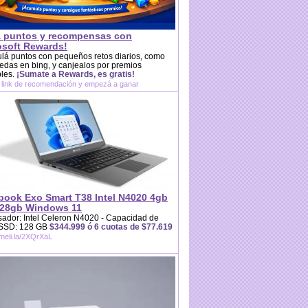
 puntos y recompensas con
osoft Rewards!
lá puntos con pequeños retos diarios, como
das en bing, y canjealos por premios
bles.
¡Sumate a Rewards, es gratis!
 link de recomendación y empezá a ganar
book Exo Smart T38 Intel N4020 4gb
28gb Windows 11
ador: Intel Celeron N4020 - Capacidad de
 SSD: 128 GB
$344.999 ó 6 cuotas de $77.619
/meli.la/2XQrXaL