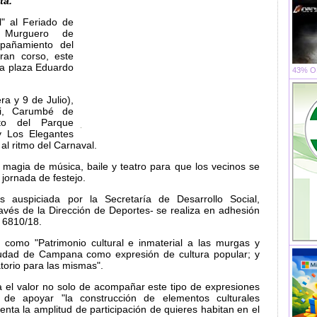
ta.
l" al Feriado de
e Murguero de
añamiento del
gran corso, este
la plaza Eduardo
43% OF
ra y 9 de Julio),
di, Carumbé de
to del Parque
y Los Elegantes
al ritmo del Carnaval.
 magia de música, baile y teatro para que los vecinos se
 jornada de festejo.
s auspiciada por la Secretaría de Desarrollo Social,
ravés de la Dirección de Deportes- se realiza en adhesión
 6810/18.
a como "Patrimonio cultural e inmaterial a las murgas y
ciudad de Campana como expresión de cultura popular; y
torio para las mismas".
ta el valor no solo de acompañar este tipo de expresiones
n de apoyar "la construcción de elementos culturales
nta la amplitud de participación de quieres habitan en el