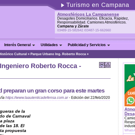
Turismo en Campana
Atmosféricos La Campanense
Desagotes Domiciliarios. Eficacia, Rapidez,
Responsabilidad. Camiones Atmosféricos.
Campana y Zárate
03489-15-582642 /03487-15-662660
Interés General
Utilidades
Publicidad y Servicios
Histórico Cultural
»
Parque Urbano Ing. Roberto Rocca »
Ingeniero Roberto Rocca -
d preparan un gran corso para este martes
Vía
https://www.laautenticadefensa.com.ar
- Edición del 22/feb/2020
Atmo
gueras de la
Desag
ado de Carnaval
Camion
la plaza
Respon
de las 18. El
indust
ta propuesta
WhatsA