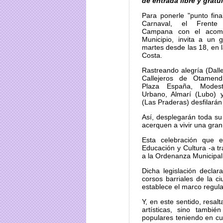
de entrada libre y gratui
Para ponerle "punto fina
Carnaval, el Frent
Campana con el acomp
Municipio, invita a un 
martes desde las 18, en 
Costa.
Rastreando alegría (Dalle
Callejeros de Otamen
Plaza España, Modes
Urbano, Almarí (Lubo) 
(Las Praderas) desfilarán 
Así, desplegarán toda su
acerquen a vivir una gran
Esta celebración que e
Educación y Cultura -a t
a la Ordenanza Municipal
Dicha legislación declar
corsos barriales de la 
establece el marco regula
Y, en este sentido, resal
artísticas, sino tambié
populares teniendo en cue