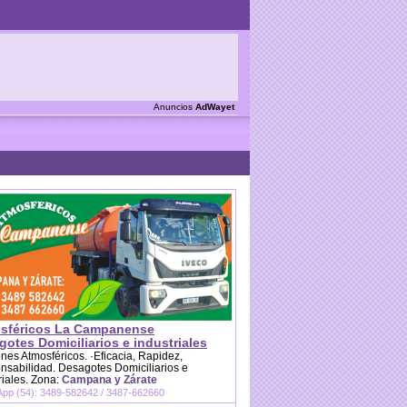
Anuncios
AdWayet
sféricos La Campanense
otes Domiciliarios e industriales
es Atmosféricos. ·Eficacia, Rapidez,
sabilidad. Desagotes Domiciliarios e
riales. Zona:
Campana y Zárate
pp (54): 3489-582642 / 3487-662660