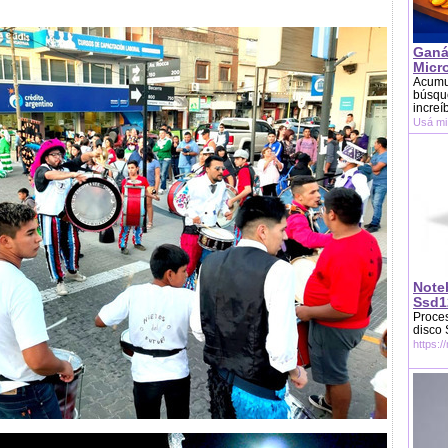
Ganá
Micr
Acumu
búsque
increí
Usá mi
Note
Ssd1
Proces
disco
https:/