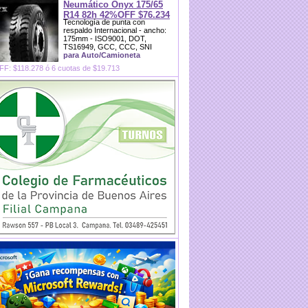
Neumático Onyx 175/65
R14 82h 42%OFF $76.234
Tecnología de punta con
respaldo Internacional - ancho:
175mm - ISO9001, DOT,
TS16949, GCC, CCC, SNI
para Auto/Camioneta
F: $118.278 ó 6 cuotas de $19.713