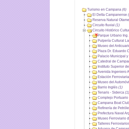
Turismo en Campana
(6)
El Delta Campanense
Reserva Natural Otam
Circuito fluvial
(1)
Circuito Histórico Cultu
Parque Urbano Ing
Pulpería Cultural L
Museo del Anticuar
Plaza Dr. Eduardo 
Palacio Municipal y
Catedral de Campan
Instituto Superior 
Avenida Ingeniero 
Estación Ferroviar
Museo del Automóv
Barrio Inglés
(1)
Tenaris - Siderca
(1
Complejo Portuari
Campana Boat Clu
Refinería de Petró
Prefectura Naval A
Museo Ferroviario
Talleres Ferroviario
Aduana de Campa