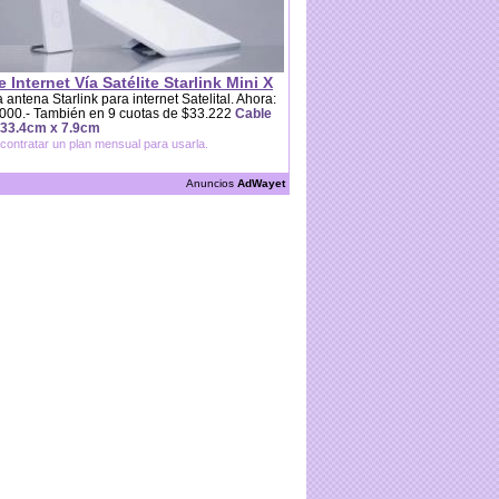
e Internet Vía Satélite Starlink Mini X
 antena Starlink para internet Satelital. Ahora:
000.- También en 9 cuotas de $33.222
Cable
 33.4cm x 7.9cm
contratar un plan mensual para usarla.
Anuncios
AdWayet