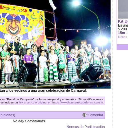
Kit D
Es una
$ 299.
15m -
Debes 
tan a los vecinos a una gran celebración de Carnaval.
ra en "Portal de Campana" de forma temporal y automática. Sin modificaciones.
 se incluye un
link al artículo original en https://www.laautenticadefensa.com.ar
.
opiniones)
Comentar
No hay Comentarios.
Normas de Participación