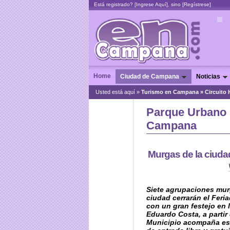
Está registrado? [
Ingrese Aquí
], sino [
Regístrese
]
Home
Ciudad de Campana
Noticias
Usted está aquí »
Turismo en Campana
»
Circuito 
Parque Urbano 
Campana
Murgas de la ciuda
Siete agrupaciones mur
ciudad cerrarán el Feri
con un gran festejo en 
Eduardo Costa, a partir 
Municipio acompaña es