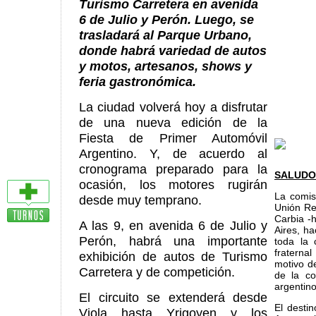
Turismo Carretera en avenida
6 de Julio y Perón. Luego, se
trasladará al Parque Urbano,
donde habrá variedad de autos
y motos, artesanos, shows y
feria gastronómica.
La ciudad volverá hoy a disfrutar
de una nueva edición de la
Fiesta de Primer Automóvil
Argentino. Y, de acuerdo al
cronograma preparado para la
SALUDO
ocasión, los motores rugirán
La comis
desde muy temprano.
Unión Re
Carbia -
A las 9, en avenida 6 de Julio y
Aires, ha
Perón, habrá una importante
toda la
fraterna
exhibición de autos de Turismo
motivo d
Carretera y de competición.
de la co
argentino
El circuito se extenderá desde
El desti
Viola hasta Yrigoyen y los