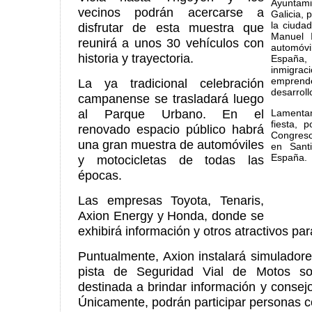
Ayuntam
vecinos podrán acercarse a
Galicia, 
la ciuda
disfrutar de esta muestra que
Manuel I
reunirá a unos 30 vehículos con
automóvi
historia y trayectoria.
España
inmigra
empren
La ya tradicional celebración
desarroll
campanense se trasladará luego
al Parque Urbano. En el
Lamentam
fiesta, 
renovado espacio público habrá
Congres
una gran muestra de automóviles
en Santi
España.
y motocicletas de todas las
épocas.
Las empresas Toyota, Tenaris,
Axion Energy y Honda, donde se
exhibirá información y otros atractivos pa
Puntualmente, Axion instalará simulado
pista de Seguridad Vial de Motos sob
destinada a brindar información y conse
Únicamente, podrán participar personas co