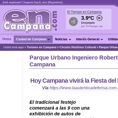
Está registrado? [
Ingrese Aquí
], sino [
Regístrese
]
El Tiempo en Campana
3.9ºC
Despejado
por TuTiempo.net
Home
Ciudad de Campana
Noticias
Interés General
Utilid
Usted está aquí »
Turismo en Campana
»
Circuito Histórico Cultural
»
Parque Urban
Parque Urbano Ingeniero Robert
Campana
Hoy Campana vivirá la Fiesta del
Vía
https://www.laautenticadefensa.com.
El tradicional festejo
comenzará a las 9 con una
exhibición de autos de