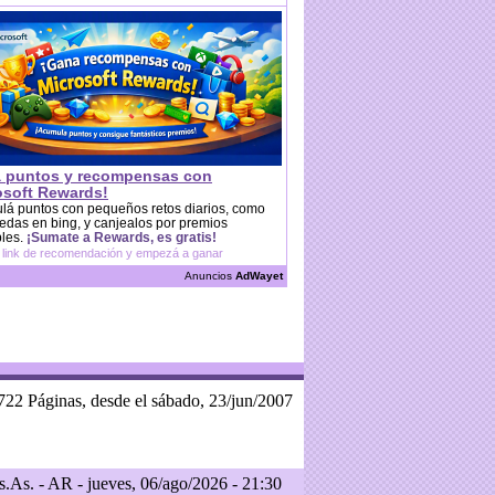
 puntos y recompensas con
osoft Rewards!
lá puntos con pequeños retos diarios, como
das en bing, y canjealos por premios
bles.
¡Sumate a Rewards, es gratis!
 link de recomendación y empezá a ganar
Anuncios
AdWayet
722 Páginas, desde el sábado, 23/jun/2007
.As. - AR - jueves, 06/ago/2026 - 21:30