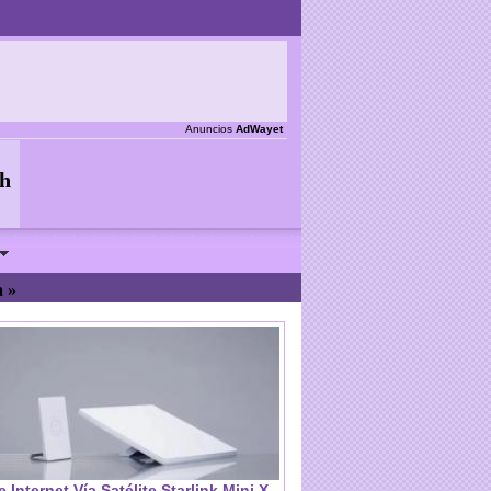
Anuncios
AdWayet
a »
e Internet Vía Satélite Starlink Mini X