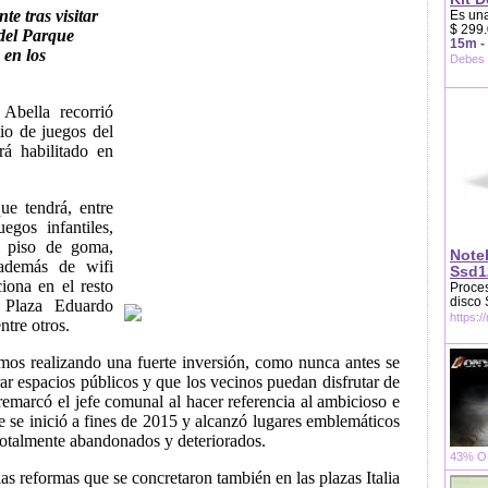
te tras visitar
Es una
$ 299.
 del Parque
15m -
 en los
Debes 
 Abella recorrió
io de juegos del
á habilitado en
ue tendrá, entre
egos infantiles,
, piso de goma,
Note
 además de wifi
Ssd1
iona en el resto
Proces
disco
 Plaza Eduardo
https:/
ntre otros.
os realizando una fuerte inversión, como nunca antes se
ar espacios públicos y que los vecinos puedan disfrutar de
remarcó el jefe comunal al hacer referencia al ambicioso e
e se inició a fines de 2015 y alcanzó lugares emblemáticos
totalmente abandonados y deteriorados.
43% OF
as reformas que se concretaron también en las plazas Italia