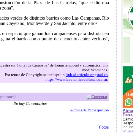
nstrucción de la Plaza de Las Carretas, "que le dio una
a zona".
cios verdes de distintos barrios como Las Campanas, Río
an Cayetano, Monteverde y San Jacinto, entre otros.
 un espacio que ganan los campanenses para disfrutar en
 gana el barrio como punto de encuentro entre vecinos",
 muestra en "Portal de Campana" de forma temporal y automática. Sin
modificaciones.
Por temas de Copyright se incluye un
link al artículo original en
https://www.laautenticadefensa.com.ar
.
opiniones)
Comentar
No hay Comentarios.
Normas de Participación
Atmo
Desag
Camion
Respon
Fotos
indust
WhatsA