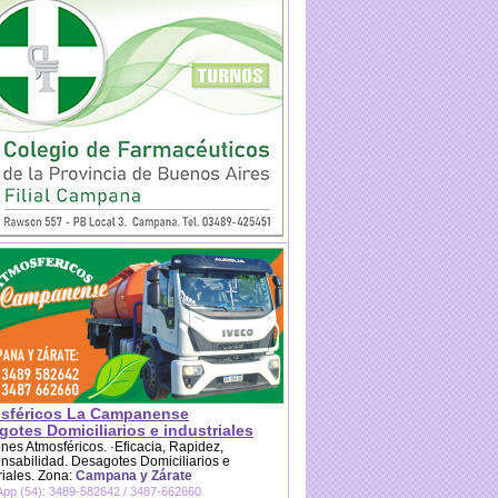
sféricos La Campanense
otes Domiciliarios e industriales
es Atmosféricos. ·Eficacia, Rapidez,
sabilidad. Desagotes Domiciliarios e
riales. Zona:
Campana y Zárate
pp (54): 3489-582642 / 3487-662660