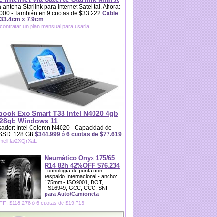
 antena Starlink para internet Satelital. Ahora:
000.- También en 9 cuotas de $33.222
Cable
 33.4cm x 7.9cm
contratar un plan mensual para usarla.
book Exo Smart T38 Intel N4020 4gb
28gb Windows 11
ador: Intel Celeron N4020 - Capacidad de
 SSD: 128 GB
$344.999 ó 6 cuotas de $77.619
/meli.la/2XQrXaL
Neumático Onyx 175/65
R14 82h 42%OFF $76.234
Tecnología de punta con
respaldo Internacional - ancho:
175mm - ISO9001, DOT,
TS16949, GCC, CCC, SNI
para Auto/Camioneta
F: $118.278 ó 6 cuotas de $19.713