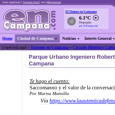
Está registrado? [
Ingrese Aquí
], sino [
Regístrese
]
El Tiempo en Campana
6.1ºC
Despejado
por TuTiempo.net
Home
Ciudad de Campana
Noticias
Interés General
Usted está aquí »
Turismo en Campana
»
Circuito Histórico Cultu
Parque Urbano Ingeniero Robert
Campana
Te hago el cuento:
Saccomanno y el valor de la conversac
Por Marisa Mansilla
Vía
https://www.laautenticadefen