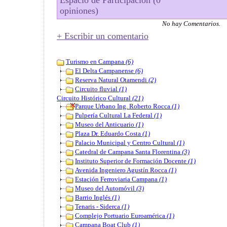
Espacio de Participación (0
opiniones)
No hay Comentarios.
+ Escribir un comentario
Turismo en Campana
(6)
El Delta Campanense
(6)
Reserva Natural Otamendi
(2)
Circuito fluvial
(1)
Circuito Histórico Cultural
(21)
Parque Urbano Ing. Roberto Rocca
(1)
Pulpería Cultural La Federal
(1)
Museo del Anticuario
(1)
Plaza Dr. Eduardo Costa
(1)
Palacio Municipal y Centro Cultural
(1)
Catedral de Campana Santa Florentina
(3)
Instituto Superior de Formación Docente
(1)
Avenida Ingeniero Agustín Rocca
(1)
Estación Ferroviaria Campana
(1)
Museo del Automóvil
(3)
Barrio Inglés
(1)
Tenaris - Siderca
(1)
Complejo Portuario Euroamérica
(1)
Campana Boat Club
(1)