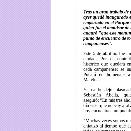
Tras un gran trabajo de 
ayer quedó inaugurado e
emplazado en el Parque 
quién fue el impulsor de 
auguró "que este monum
punto de encuentro de to
campanenses".
Este 5 de abril no fue un
ciudad. Por el contra
histórico que quedará e
cada campanense: se in
Pucará en homenaje a
Malvinas.
Y así lo dejó plasmad
Sebastián Abella, qu
aseguró: "En mis tres años
día es el que no voy a ol
hoy encuentra a un puebl
"Muchas veces somos una 
enfatizó al tiempo que 