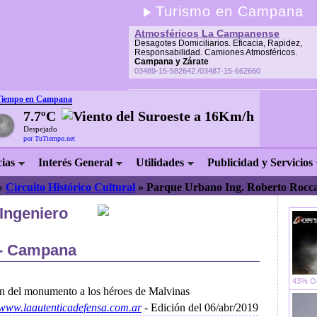
Turismo en Campana
Atmosféricos La Campanense
Desagotes Domiciliarios. Eficacia, Rapidez,
Responsabilidad. Camiones Atmosféricos.
Campana y Zárate
03489-15-582642 /03487-15-662660
Tiempo en Campana
7.7ºC
Despejado
por TuTiempo.net
cias
Interés General
Utilidades
Publicidad y Servicios
»
Circuito Histórico Cultural
»
Parque Urbano Ing. Roberto Rocc
Ingeniero
 - Campana
43% OF
n del monumento a los héroes de Malvinas
//www.laautenticadefensa.com.ar
- Edición del 06/abr/2019