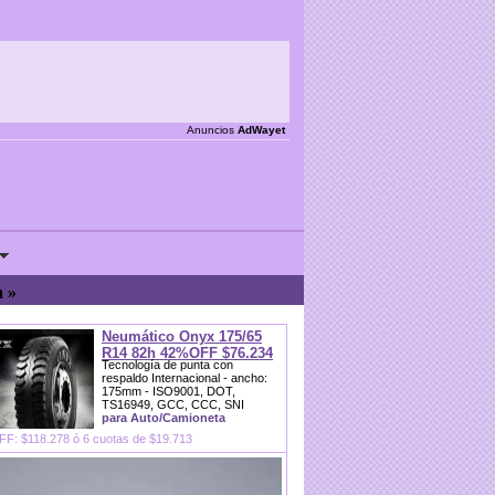
Anuncios
AdWayet
a »
Neumático Onyx 175/65
R14 82h 42%OFF $76.234
Tecnología de punta con
respaldo Internacional - ancho:
175mm - ISO9001, DOT,
TS16949, GCC, CCC, SNI
para Auto/Camioneta
F: $118.278 ó 6 cuotas de $19.713