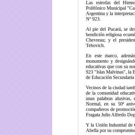
Las estrofas del Himn
Polifónico Municipal "Car
Argentina y la interpretac
Nº 923.
Al pie del Pucará, se d
bendición religiosa ecumé
Chevreau; y el presiden
Tebovich.
En este marco, además
monumento y designándol
educativas que con su nom
923 "Islas Malvinas", la 
de Educación Secundaria
Vecinos de la ciudad tamb
de la comunidad educati
unas palabras alusivas,
Normal, en su 50ª aniv
compañeros de promoción
Fragata Julio Alfredo Do
Y la Unión Industrial de
Abella por su compromiso