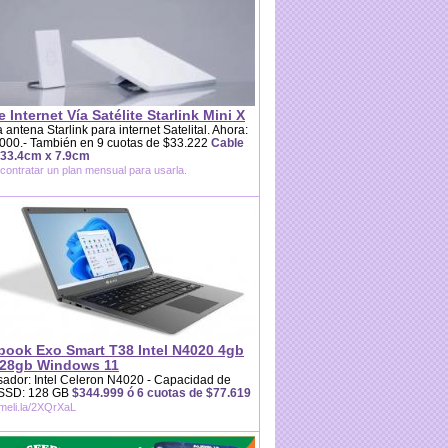
e Internet Vía Satélite Starlink Mini X
 antena Starlink para internet Satelital. Ahora:
000.- También en 9 cuotas de $33.222
Cable
 33.4cm x 7.9cm
contratar un plan mensual para usarla.
book Exo Smart T38 Intel N4020 4gb
28gb Windows 11
ador: Intel Celeron N4020 - Capacidad de
 SSD: 128 GB
$344.999 ó 6 cuotas de $77.619
/meli.la/2XQrXaL