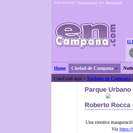
Está registrado? [
Ingrese Aquí
], sino [
Regístrese
]
El 
Home
Ciudad de Campana
Noti
Usted está aquí »
Turismo en Campana
Parque Urbano 
Roberto Rocca
Una emotiva inauguració
Vía
https: