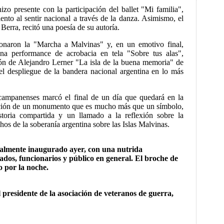
hizo presente con la participación del ballet "Mi familia",
nto al sentir nacional a través de la danza. Asimismo, el
Berra, recitó una poesía de su autoría.
tonaron la "Marcha a Malvinas" y, en un emotivo final,
una performance de acrobacia en tela "Sobre tus alas",
ón de Alejandro Lerner "La isla de la buena memoria" de
l despliegue de la bandera nacional argentina en lo más
 campanenses marcó el final de un día que quedará en la
ción de un monumento que es mucho más que un símbolo,
storia compartida y un llamado a la reflexión sobre la
hos de la soberanía argentina sobre las Islas Malvinas.
lmente inaugurado ayer, con una nutrida
ados, funcionarios y público en general. El broche de
ro por la noche.
l presidente de la asociación de veteranos de guerra,