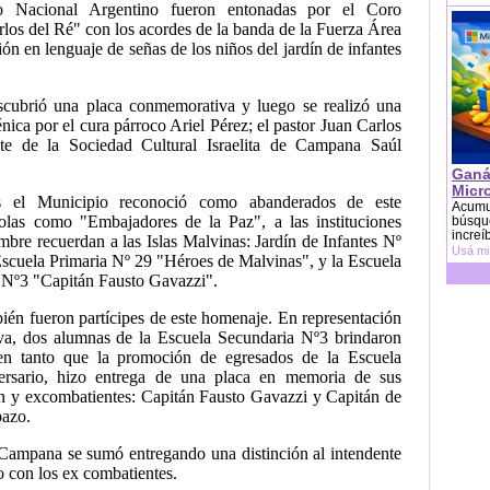
o Nacional Argentino fueron entonadas por el Coro
los del Ré" con los acordes de la banda de la Fuerza Área
ión en lenguaje de señas de los niños del jardín de infantes
escubrió una placa conmemorativa y luego se realizó una
nica por el cura párroco Ariel Pérez; el pastor Juan Carlos
te de la Sociedad Cultural Israelita de Campana Saúl
Ganá
Micr
 el Municipio reconoció como abanderados de este
Acumu
as como "Embajadores de la Paz", a las instituciones
búsque
increí
bre recuerdan a las Islas Malvinas: Jardín de Infantes Nº
Usá mi
Escuela Primaria Nº 29 "Héroes de Malvinas", y la Escuela
 Nº3 "Capitán Fausto Gavazzi".
ién fueron partícipes de este homenaje. En representación
va, dos alumnas de la Escuela Secundaria Nº3 brindaron
 en tanto que la promoción de egresados de la Escuela
ersario, hizo entrega de una placa en memoria de sus
 y excombatientes: Capitán Fausto Gavazzi y Capitán de
pazo.
 Campana se sumó entregando una distinción al intendente
 con los ex combatientes.