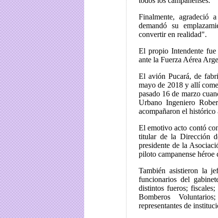
todos los campanenses.
Finalmente, agradeció 
demandó su emplazamie
convertir en realidad".
El propio Intendente fue
ante la Fuerza Aérea Arg
El avión Pucará, de fab
mayo de 2018 y allí comen
pasado 16 de marzo cuand
Urbano Ingeniero Robert
acompañaron el histórico
El emotivo acto contó c
titular de la Dirección
presidente de la Asociac
piloto campanense héroe 
También asistieron la je
funcionarios del gabinet
distintos fueros; fiscale
Bomberos Voluntarios;
representantes de instituc