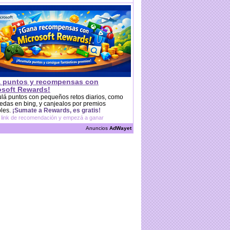
 puntos y recompensas con
osoft Rewards!
lá puntos con pequeños retos diarios, como
das en bing, y canjealos por premios
bles.
¡Sumate a Rewards, es gratis!
 link de recomendación y empezá a ganar
Anuncios
AdWayet