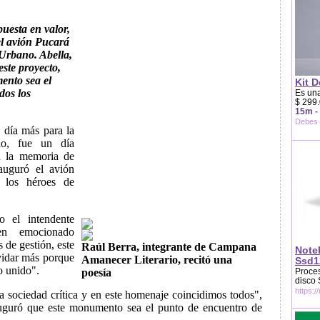
puesta en valor,
l avión Pucará
Urbano. Abella,
este proyecto,
ento sea el
Kit D
dos los
Es una
$ 299.
15m -
Debes 
 día más para la
rio, fue un día
n la memoria de
auguró el avión
 los héroes de
o el intendente
ien emocionado
 de gestión, este
Raúl Berra, integrante de Campana
Note
vidar más porque
Amanecer Literario, recitó una
Ssd1
o unido".
poesía
Proces
disco
https:/
sociedad crítica y en este homenaje coincidimos todos",
auguró que este monumento sea el punto de encuentro de