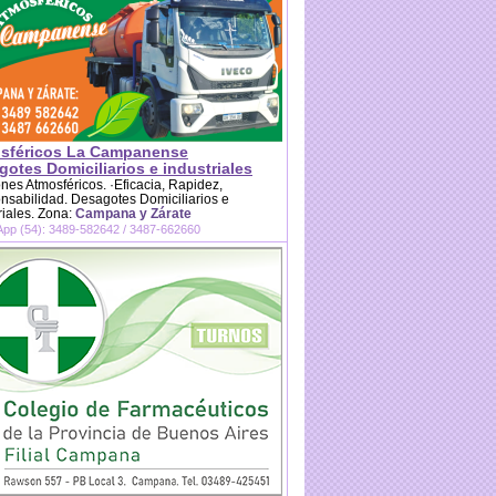
sféricos La Campanense
otes Domiciliarios e industriales
es Atmosféricos. ·Eficacia, Rapidez,
sabilidad. Desagotes Domiciliarios e
riales. Zona:
Campana y Zárate
pp (54): 3489-582642 / 3487-662660