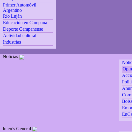
Primer Automóvil
Argentino
Río Luján
Educación en Campana
Deporte Campanense
Actividad cultural
Industrias
Noticias
Notic
Opin
Accid
Polít
Anun
Corre
Bolsa
Empr
EnCa
Interés General