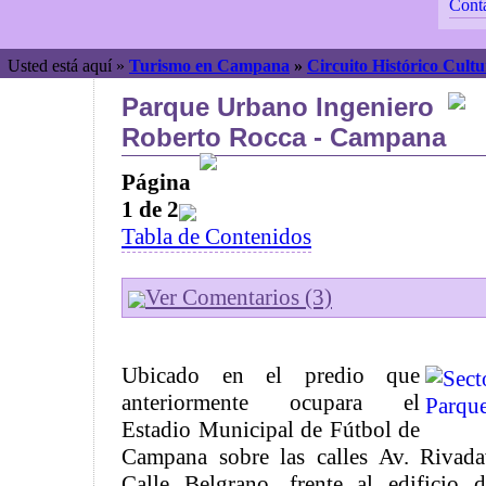
Cont
Usted está aquí »
Turismo en Campana
»
Circuito Histórico Cultu
Parque Urbano Ingeniero
Roberto Rocca - Campana
Página
1 de 2
Tabla de Contenidos
Ver Comentarios (3)
Ubicado en el predio que
anteriormente ocupara el
Estadio Municipal de Fútbol de
Campana sobre las calles Av. Rivad
Calle Belgrano, frente al edificio