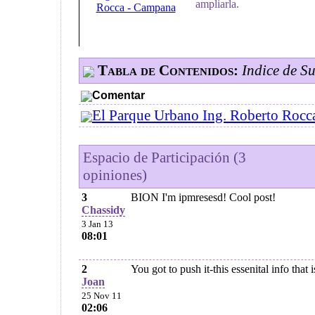
ampliarla.
Tabla de Contenidos:
Indice de S
Comentar
El Parque Urbano Ing. Roberto Rocca
Espacio de Participación (3
opiniones)
3
BION I'm ipmresesd! Cool post!
Chassidy
3 Jan 13
08:01
2
You got to push it-this essenital info that i
Joan
25 Nov 11
02:06