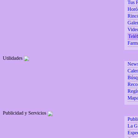
Tus F
Horó
Rincó
Galer
Vide
Teléf
Farm
Utilidades
Newsl
Calen
Búsq
Reco
Regís
Mapa 
Publicidad y Servicios
Publ
La G
Espec