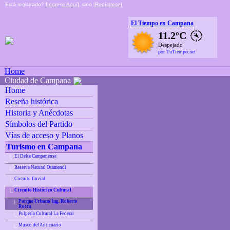
Está registrado? [
Ingrese Aquí
], sino [
Regístrese
]
El Tiempo en Campana
11.2ºC
Despejado
por TuTiempo.net
Home
Ciudad de Campana
Home
Reseña histórica
Historia y Anécdotas
Símbolos del Partido
Vías de acceso y Planos
Turismo en Campana
El Delta Campanense
|_
Reserva Natural Otamendi
|_
Circuito fluvial
|_
Circuito Histórico Cultural
|_
Parque Urbano Ing. Roberto
|_
Rocca
Pulpería Cultural La Federal
|_
Museo del Anticuario
|_