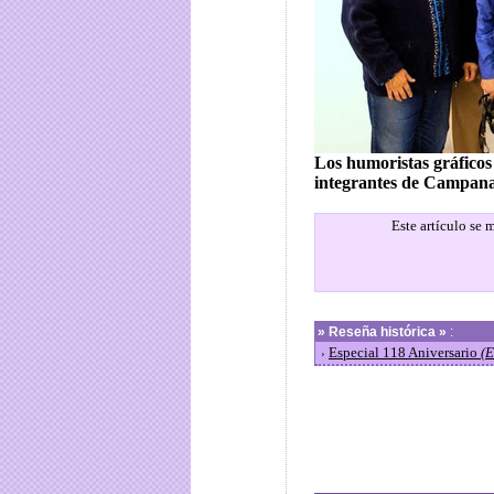
Los humoristas gráficos
integrantes de Campana
Este artículo se
»
Reseña histórica »
:
Especial 118 Aniversario
(E
›