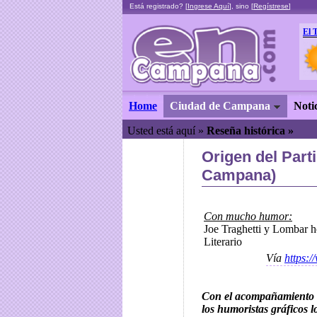
Está registrado? [
Ingrese Aquí
], sino [
Regístrese
]
El 
Home
Ciudad de Campana
Noti
Usted está aquí »
Reseña histórica »
Origen del Par
Campana)
Con mucho humor:
Joe Traghetti y Lombar
Literario
Vía
https:
Con el acompañamiento 
los humoristas gráficos 