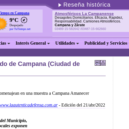
Reseña histórica
Tiempo en Campana
Atmosféricos La Campanense
Desagotes Domiciliarios. Eficacia, Rapidez,
9ºC
Responsabilidad. Camiones Atmosféricos.
Campana y Zárate
Despejado
03489-15-582642 /03487-15-662660
por TuTiempo.net
cias
Interés General
Utilidades
Publicidad y Servicios
tido de Campana (Ciudad de
 homenajean en una muestra a Campana Amanecer
//www.laautenticadefensa.com.ar
- Edición del 21/abr/2022
del Municipio,
locales exponen