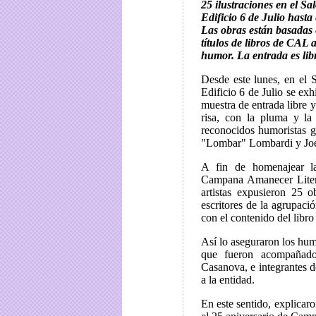
25 ilustraciones en el Sa
Edificio 6 de Julio hasta
Las obras están basadas 
títulos de libros de CAL a
humor. La entrada es libr
Desde este lunes, en el 
Edificio 6 de Julio se exh
muestra de entrada libre y
risa, con la pluma y la
reconocidos humoristas g
"Lombar" Lombardi y Joe
A fin de homenajear la
Campana Amanecer Liter
artistas expusieron 25 o
escritores de la agrupaci
con el contenido del libro
Así lo aseguraron los humo
que fueron acompañado
Casanova, e integrantes 
a la entidad.
En este sentido, explicaro