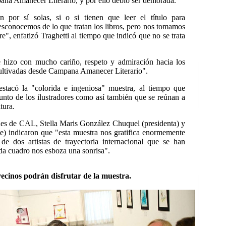
ana Amanecer Literario, y por ello debió ser demorada.
 por sí solas, si o si tienen que leer el título para
desconocemos de lo que tratan los libros, pero nos tomamos
e", enfatizó Traghetti al tiempo que indicó que no se trata
e hizo con mucho cariño, respeto y admiración hacia los
cultivadas desde Campana Amanecer Literario".
stacó la "colorida e ingeniosa" muestra, al tiempo que
junto de los ilustradores como así también que se reúnan a
tura.
ades de CAL, Stella Maris González Chuquel (presidenta) y
te) indicaron que "esta muestra nos gratifica enormemente
e dos artistas de trayectoria internacional que se han
da cuadro nos esboza una sonrisa".
vecinos podrán disfrutar de la muestra.