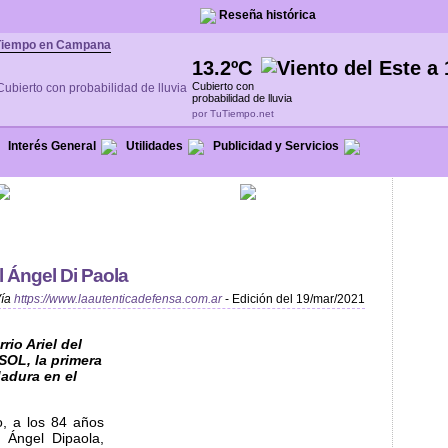
Reseña histórica
Tiempo en Campana
13.2ºC
Cubierto con
probabilidad de lluvia
por TuTiempo.net
Interés General
Utilidades
Publicidad y Servicios
l Ángel Di Paola
ía
https://www.laautenticadefensa.com.ar
- Edición del 19/mar/2021
rio Ariel del
SOL, la primera
adura en el
, a los 84 años
l Ángel Dipaola,