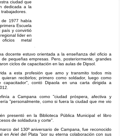
estra ciudad que
ón dedicada a la
 trabajadores.
l de 1977 había
primera Escuela
país y convirtió
egional líder en
oficios metal
ea docente estuvo orientada a la enseñanza del oficio a
s de pequeñas empresas. Pero, posteriormente, grandes
aron ciclos de capacitación en las aulas de Dipsol.
ida a esta profesión que amo y transmito todos mis
 quieran recibirlos; primero como soldador, luego como
e capacitador", contó Dipaola en una carta dirigida a
2012.
finía a Campana como "ciudad próspera, afectiva y
ería "personalmente, como si fuera la ciudad que me vio
 presentó en la Biblioteca Pública Municipal el libro
ocesos de soldadura y corte".
 marco del 130º aniversario de Campana, fue reconocido
l en Ariel del Plata "por su eterna colaboración con sus