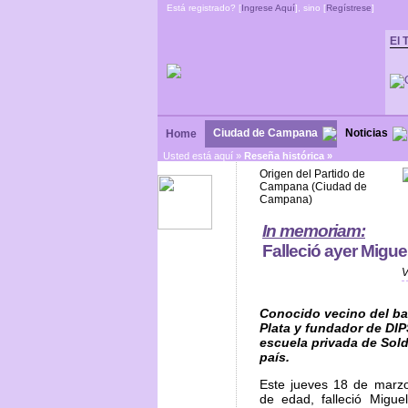
Está registrado? [
Ingrese Aquí
], sino [
Regístrese
]
El 
Ciudad de Campana
Noticias
Home
Usted está aquí »
Reseña histórica »
Origen del Partido de
Campana (Ciudad de
Campana)
In memoriam:
Falleció ayer Migue
V
Conocido vecino del bar
Plata y fundador de DIP
escuela privada de Sold
país.
Este jueves 18 de marzo
de edad, falleció Migue