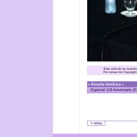
Este artículo se muest
Por temas de Copyright
»
Reseña histórica »
:
Especial 118 Aniversario
(E
›
« atras