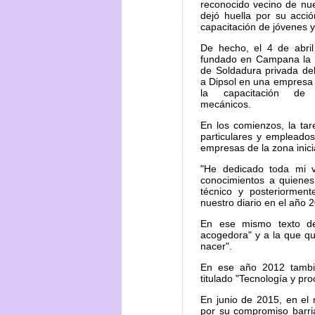
reconocido vecino de nu
dejó huella por su acci
capacitación de jóvenes y
De hecho, el 4 de abri
fundado en Campana la 
de Soldadura privada del 
a Dipsol en una empresa r
la capacitación de 
mecánicos.
En los comienzos, la tar
particulares y empleado
empresas de la zona inici
"He dedicado toda mi v
conocimientos a quienes
técnico y posteriorment
nuestro diario en el año 
En ese mismo texto de
acogedora" y a la que qu
nacer".
En ese año 2012 también
titulado "Tecnología y pr
En junio de 2015, en el
por su compromiso barria