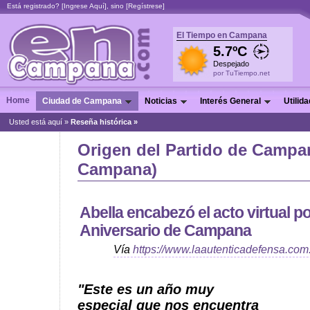
Está registrado? [
Ingrese Aquí
], sino [
Regístrese
]
El Tiempo en Campana
5.7ºC
Despejado
por TuTiempo.net
Home
Ciudad de Campana
Noticias
Interés General
Utilid
Usted está aquí »
Reseña histórica »
Origen del Partido de Campa
Campana)
Abella encabezó el acto virtual po
Aniversario de Campana
Vía
https://www.laautenticadefensa.com
"Este es un año muy
especial que nos encuentra