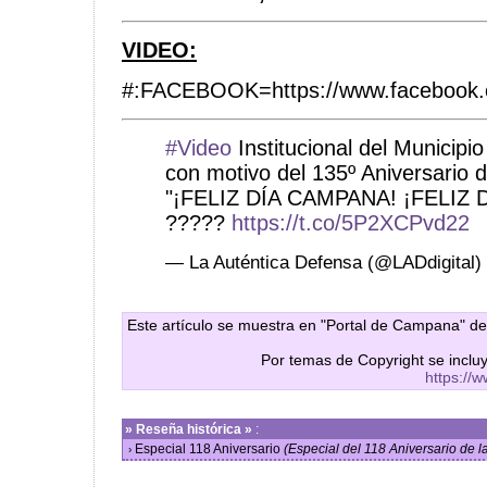
VIDEO:
#:FACEBOOK=https://www.facebook.
#Video
Institucional del Municip
con motivo del 135º Aniversario 
"¡FELIZ DÍA CAMPANA! ¡FELIZ 
?????
https://t.co/5P2XCPvd22
— La Auténtica Defensa (@LADdigital)
Este artículo se muestra en "Portal de Campana" de
Por temas de Copyright se inclu
https://
»
Reseña histórica »
:
Especial 118 Aniversario
(Especial del 118 Aniversario de
›