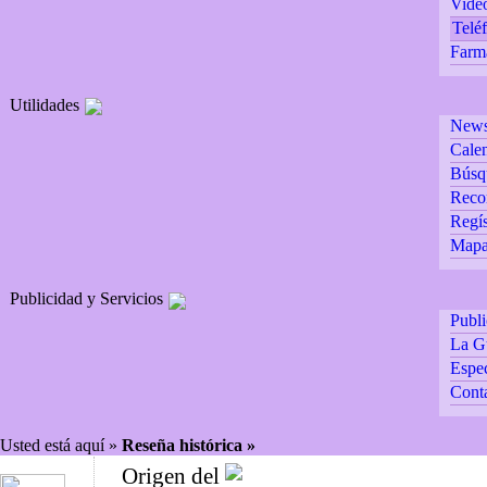
Vide
Teléf
Farm
Utilidades
Newsl
Calen
Búsq
Reco
Regís
Mapa 
Publicidad y Servicios
Publ
La G
Espec
Cont
Usted está aquí »
Reseña histórica »
Origen del