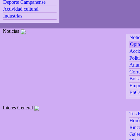
Deporte Campanense
Actividad cultural
Industrias
Noticias
Notic
Opin
Accid
Polít
Anun
Corre
Bolsa
Empr
EnCa
Interés General
Tus F
Horó
Rincó
Galer