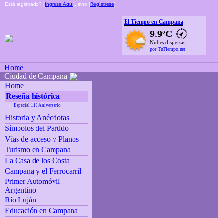
Está registrado? [
Ingrese Aquí
], sino [
Regístrese
]
El Tiempo en Campana
9.9ºC
Nubes dispersas
por TuTiempo.net
Home
Ciudad de Campana
Home
Reseña histórica
Especial 118 Aniversario
|_
Historia y Anécdotas
Símbolos del Partido
Vías de acceso y Planos
Turismo en Campana
La Casa de los Costa
Campana y el Ferrocarril
Primer Automóvil
Argentino
Río Luján
Educación en Campana