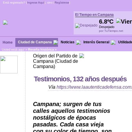
Está registrado? [
Ingrese Aquí
], sino [
Regístrese
]
El Tiempo en Campana
6.8ºC
Despejado
por TuTiempo.net
Ciudad de Campana
Noticias
Interés General
Utilidad
Home
Usted está aquí »
Reseña histórica »
Origen del Partido de
Campana (Ciudad de
Campana)
Testimonios, 132 años después
Vía
https://www.laautenticadefensa.com
Campana; surgen de tus
calles aquellos testimonios
nostálgicos de épocas
pasadas. Cada casa vieja
con su color de tiempo, son