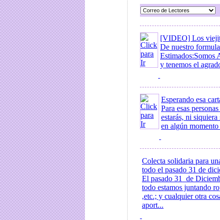
[VIDEO] Los vieji
De nuestro formula
Estimados:Somos A
y tenemos el agrado 
Esperando esa cart
Para esas personas
estarás, ni siquiera
en algún momento s
Colecta solidaria para un
todo el pasado 31 de dic
El pasado 31 de Diciembr
todo estamos juntando rop
,etc.; y cualquier otra c
aport...