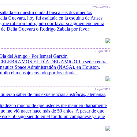
22/mar/2012
asaltada en nuestra ciudad busca sus documentos
ia Guevara, hoy fui asaltada en la esquina de Anses
, me robaron todo, pido por favor si alguien encuentra
 de Delia Guevara o Rodrigo Zabala por favor
20/jul/2011
 Día del Amigo - Por Ismael Garzón
CELEBRAMOS EL DÍA DEL AMIGO La sede central
onautics Space Administratión (NASA), en Houston,
úbilo el mensaje enviado por los tripula...
12/jul/2011
quieran saber de mis experiencias austríacas, alemanas,
gradezco mucho de que ustedes me manden diariamente
 que me vió nacer hace más de 50 anios. A pesar de que
 esos 50 sigo siendo en el fondo un campanese ya que