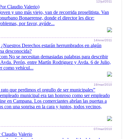
12/jul/2011
Por Claudio Valerio)
joven y uno más viejo, van de recorrida proselitista. Van
onurbano Bonaerense, donde el director les dice:
blemas, por favor, ayúde...
14/ene/2011
: ¿Nuestros Derechos estarán herrumbrados en algún
ina desconocida?
om No se necesitan demasiadas palabras para describir
a Avda. Perón, entre Martín Rodriguez y Avda. 6 de Julio,
er como vehícul...
19/mar/2010
rato que perdimos el orgullo de ser municipales”
r empleado municipal era tan honroso como ser empleado
ine en Campana. Los comerciantes abrían las puertas a
 con una sonrisa en la cara y juntos, todos vecinos,
07/mar/2010
r Claudio Valerio