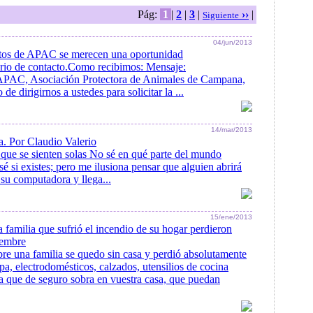
Pág:
1
|
2
|
3
|
››
|
Siguiente
04/jun/2013
tos de APAC se merecen una oportunidad
rio de contacto.Como recibimos: Mensaje:
PAC, Asociación Protectora de Animales de Campana,
de dirigirnos a ustedes para solicitar la ...
14/mar/2013
a. Por Claudio Valerio
 que se sienten solas No sé en qué parte del mundo
 sé si existes; pero me ilusiona pensar que alguien abrirá
u computadora y llega...
15/ene/2013
a familia que sufrió el incendio de su hogar perdieron
iembre
e una familia se quedo sin casa y perdió absolutamente
a, electrodomésticos, calzados, utensilios de cocina
osa que de seguro sobra en vuestra casa, que puedan