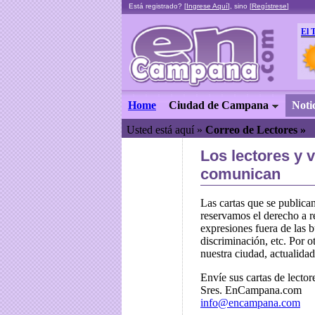
Está registrado? [
Ingrese Aquí
], sino [
Regístrese
]
El 
Home
Ciudad de Campana
Noti
Usted está aquí »
Correo de Lectores »
Los lectores y 
comunican
Las cartas que se publica
reservamos el derecho a r
expresiones fuera de las b
discriminación, etc. Por o
nuestra ciudad, actualidad,
Envíe sus cartas de lectore
Sres. EnCampana.com
info@encampana.com