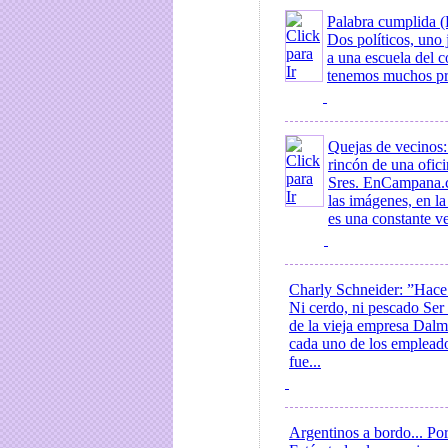
Palabra cumplida (
Dos políticos, uno 
a una escuela del c
tenemos muchos pro
Quejas de vecinos
rincón de una ofic
Sres. EnCampana.c
las imágenes, en l
es una constante v
Charly Schneider: ”Hace 
Ni cerdo, ni pescado Se
de la vieja empresa Dalm
cada uno de los empleados
fue...
Argentinos a bordo... Po