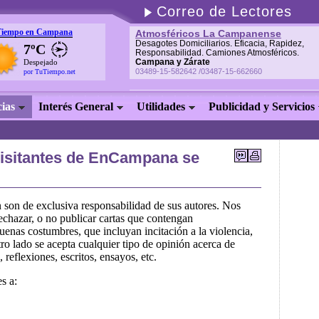
Correo de Lectores
Tiempo en Campana
Atmosféricos La Campanense
Desagotes Domiciliarios. Eficacia, Rapidez,
7ºC
Responsabilidad. Camiones Atmosféricos.
Campana y Zárate
Despejado
03489-15-582642 /03487-15-662660
por TuTiempo.net
cias
Interés General
Utilidades
Publicidad y Servicios
visitantes de EnCampana se
n son de exclusiva responsabilidad de sus autores. Nos
echazar, o no publicar cartas que contengan
uenas costumbres, que incluyan incitación a la violencia,
tro lado se acepta cualquier tipo de opinión acerca de
 reflexiones, escritos, ensayos, etc.
s a: