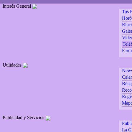
Interés General
Tus F
Horó
Rincó
Galer
Vide
Teléf
Farm
Utilidades
Newsl
Calen
Búsq
Reco
Regís
Mapa 
Publicidad y Servicios
Publ
La G