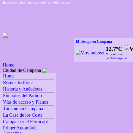
Está registrado? [
Ingrese Aquí
], sino [
Regístrese
]
El Tiempo en Campana
12.7ºC
Muy nuboso
por TuTiempo.net
Home
Ciudad de Campana
Home
Reseña histórica
Historia y Anécdotas
Símbolos del Partido
Vías de acceso y Planos
Turismo en Campana
La Casa de los Costa
Campana y el Ferrocarril
Primer Automóvil