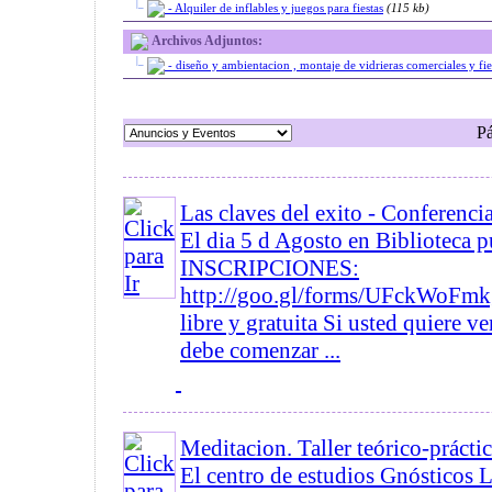
|_
- Alquiler de inflables y juegos para fiestas
(115 kb)
Archivos Adjuntos:
|_
- diseño y ambientacion , montaje de vidrieras comerciales y fies
P
Las claves del exito - Conferenci
El dia 5 d Agosto en Biblioteca 
INSCRIPCIONES:
http://goo.gl/forms/UFckWoFm
libre y gratuita Si usted quiere v
debe comenzar ...
Meditacion. Taller teórico-prácti
El centro de estudios Gnósticos L