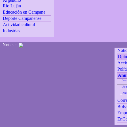
Argentino
Río Luján
Educación en Campana
Deporte Campanense
Actividad cultural
Industrias
Noticias
Notic
Opin
Accid
Polít
Anun
Inst
|_
Aso
|_
Anu
|_
Corre
Bolsa
Empr
EnCa