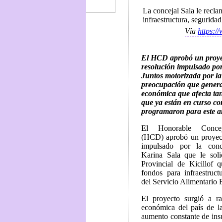
La concejal Sala le recla
infraestructura, segurid
Vía
https:/
El HCD aprobó un proye
resolución impulsado por 
Juntos motorizada por l
preocupación que genera 
económica que afecta tan
que ya están en curso co
programaron para este a
El Honorable Concej
(HCD) aprobó un proyect
impulsado por la conc
Karina Sala que le soli
Provincial de Kicillof q
fondos para infraestruct
del Servicio Alimentario 
El proyecto surgió a r
económica del país de l
aumento constante de insu