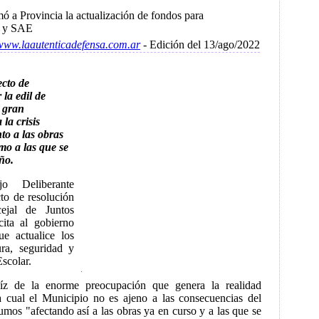
mó a Provincia la actualización de fondos para
ad y SAE
/www.laautenticadefensa.com.ar
- Edición del 13/ago/2022
cto de
la edil de
a gran
la crisis
to a las obras
mo a las que se
ño.
o Deliberante
o de resolución
ejal de Juntos
cita al gobierno
ue actualice los
ura, seguridad y
Escolar.
aíz de la enorme preocupación que genera la realidad
a cual el Municipio no es ajeno a las consecuencias del
mos "afectando así a las obras ya en curso y a las que se