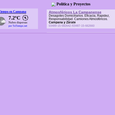
Política y Proyectos
Tiempo en Campana
Atmosféricos La Campanense
Desagotes Domiciliarios. Eficacia, Rapidez,
7.2ºC
Responsabilidad. Camiones Atmosféricos.
Campana y Zárate
Nubes dispersas
03489-15-582642 /03487-15-662660
por TuTiempo.net