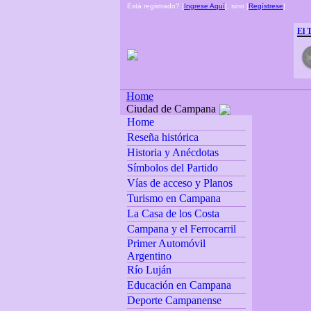
Está registrado? [
Ingrese Aquí
], sino [
Regístrese
]
El 
Home
Ciudad de Campana
Home
Reseña histórica
Historia y Anécdotas
Símbolos del Partido
Vías de acceso y Planos
Turismo en Campana
La Casa de los Costa
Campana y el Ferrocarril
Primer Automóvil
Argentino
Río Luján
Educación en Campana
Deporte Campanense