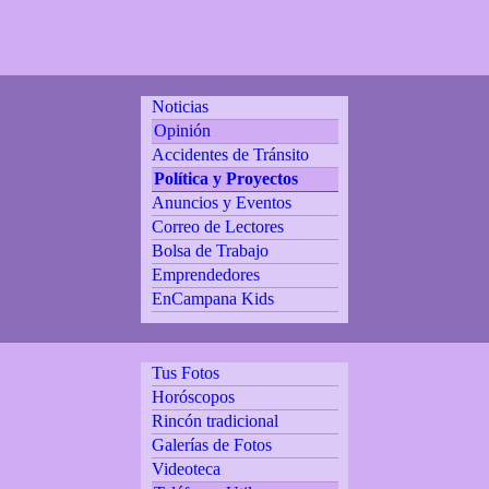
Noticias
Opinión
Accidentes de Tránsito
Política y Proyectos
Anuncios y Eventos
Correo de Lectores
Bolsa de Trabajo
Emprendedores
EnCampana Kids
Tus Fotos
Horóscopos
Rincón tradicional
Galerías de Fotos
Videoteca