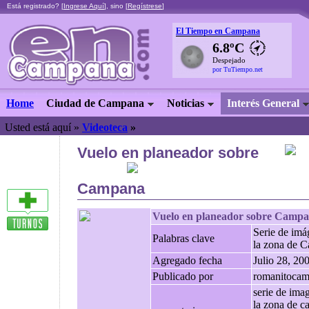
Está registrado? [
Ingrese Aquí
], sino [
Regístrese
]
El Tiempo en Campana
6.8ºC
Despejado
por TuTiempo.net
Home
Ciudad de Campana
Noticias
Interés General
Usted está aquí »
Videoteca
»
Vuelo en planeador sobre
Campana
Vuelo en planeador sobre Camp
Serie de imá
Palabras clave
la zona de 
Agregado fecha
Julio 28, 20
Publicado por
romanitoca
serie de ima
la zona de c