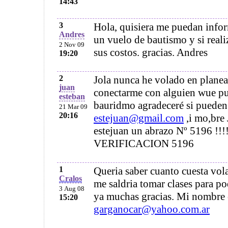
14:43
3
Hola, quisiera me puedan infor
Andres
un vuelo de bautismo y si reali
2 Nov 09
sus costos. gracias. Andres
19:20
2
Jola nunca he volado en planea
juan
conectarme con alguien wue p
esteban
bauridmo agradeceré si pueden
21 Mar 09
20:16
estejuan@gmail.com
,i mo,bre 
estejuan un abrazo Nº 5196 !
VERIFICACION 5196
1
Queria saber cuanto cuesta vola
Cralos
me saldria tomar clases para po
3 Aug 08
ya muchas gracias. Mi nombre e
15:20
garganocar@yahoo.com.ar