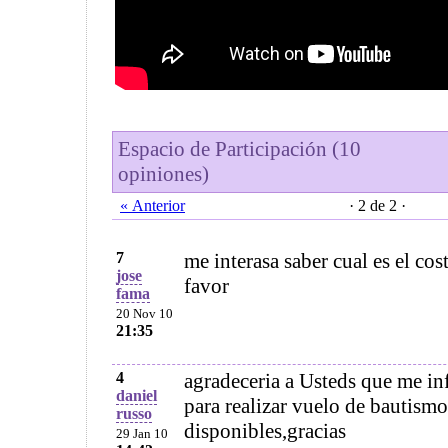
Espacio de Participación (10
opiniones)
« Anterior
· 2 de 2 ·
7
me interasa saber cual es el cos
jose
favor
fama
20 Nov 10
21:35
4
agradeceria a Usteds que me in
daniel
para realizar vuelo de bautismo
russo
disponibles,gracias
29 Jan 10